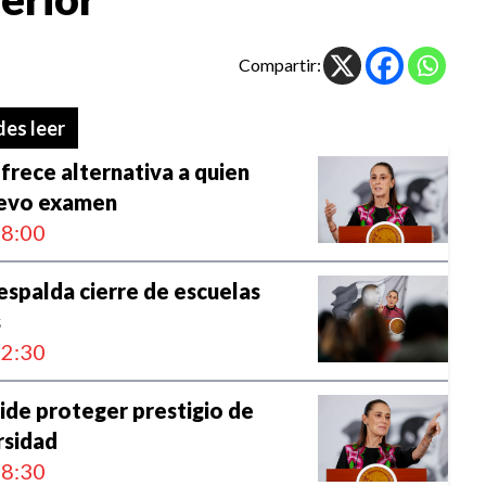
Compartir:
es leer
rece alternativa a quien
uevo examen
8:00
spalda cierre de escuelas
s
2:30
de proteger prestigio de
rsidad
8:30