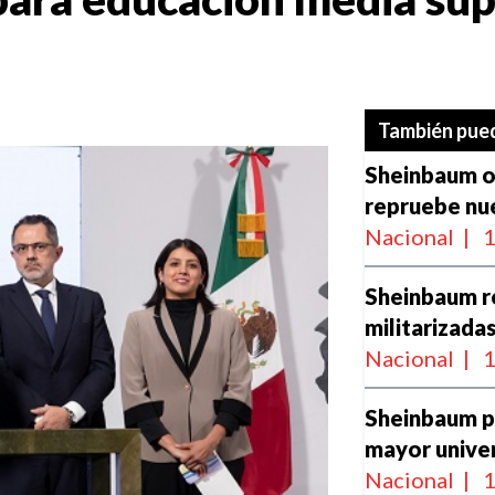
También pued
Sheinbaum of
repruebe n
Nacional
|
1
Sheinbaum re
militarizada
Nacional
|
1
Sheinbaum pi
mayor unive
Nacional
|
1