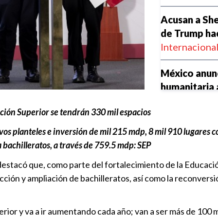
Acusan a She
de Trump ha
Internaciona
México anun
humanitaria
Nacional
|
1
ación Superior se tendrán 330 mil espacios
Vídeo del Ca
os planteles e inversión de mil 215 mdp, 8 mil 910 lugares c
personas “no
 bachilleratos, a través de 759.5 mdp: SEP
Nacional
|
1
estacó que, como parte del fortalecimiento de la Educació
ción y ampliación de bachilleratos, así como la reconversió
Impulsan exp
Puebla
|
11
rior y va a ir aumentando cada año; van a ser más de 100 m