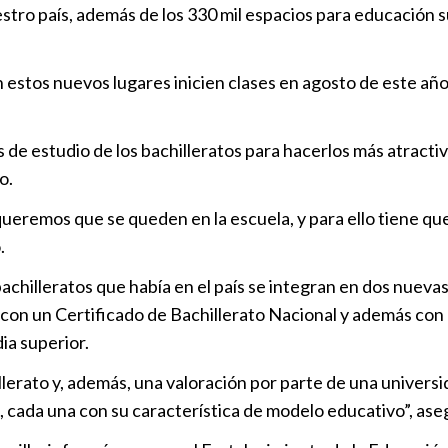
stro país, además de los 330 mil espacios para educación s
Fin de ciclo 
perdidas
Nacional
|
2
 estos nuevos lugares inicien clases en agosto de este año
Suman 650 mi
de estudio de los bachilleratos para hacerlos más atractivo
programa “V
o.
Puebla
|
11
ueremos que se queden en la escuela, y para ello tiene que
México se mu
.
relación con
hilleratos que había en el país se integran en dos nuevas v
Nacional
|
1
con un Certificado de Bachillerato Nacional y además con 
ia superior.
llerato y, además, una valoración por parte de una univers
, cada una con su característica de modelo educativo”, ase