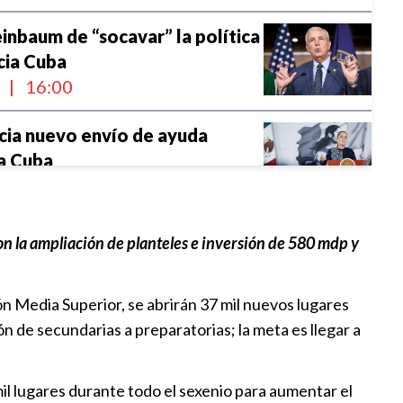
inbaum de “socavar” la política
cia Cuba
l
|
16:00
cia nuevo envío de ayuda
 a Cuba
6:00
rtel sobre matanza de diez
on la ampliación de planteles e inversión de 580 mdp y
 es real”
8:30
n Media Superior, se abrirán 37 mil nuevos lugares
n de secundarias a preparatorias; la meta es llegar a
ansión educativa en Puebla
:00
il lugares durante todo el sexenio para aumentar el