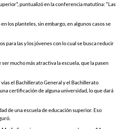
uperior”, puntualizó en la conferencia matutina: “Las
escolar: becas, obras y clases
2:00
 en los planteles, sin embargo, en algunos casos se
l alumnas y alumnos al
s para las y los jóvenes con lo cual se busca reducir
ive Saludable”
:44
 ser mucho más atractiva la escuela, que la pasen
estra dispuesto a “recuperar”
 Perú
ías el Bachillerato General y el Bachillerato
4:00
una certificación de alguna universidad, lo que dará
idad de una escuela de educación superior. Eso
guró.