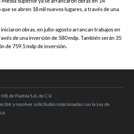
n Media Superior ya se arrancaron obras en 14
o que se abren 18 mil nuevos lugares, a través de una
 iniciaron obras, en julio-agosto arrancan trabajos en
 través de una inversión de 580 mdp. También serán 35
ión de 759.5 mdp de inversión.
 HB de Puebla S.A. de C.V.
cibir y resolver solicitudes relacionadas con la Ley de
ca: