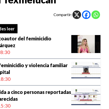
Compartir:
es leer
coautor del feminicidio
Márquez
8:30
eminicidio y violencia familiar
pital
8:30
ida a cinco personas reportadas
recidas
5:30