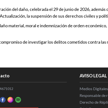
50 años de pr
ación del daño, celebrada el 29 de junio de 2026, además de 
por secuest
tualización, la suspensión de sus derechos civiles y polít
Policiaca
|
1
año material, moral e indemnización de orden económico, q
56 años de p
Paulina N.
compromiso de investigar los delitos cometidos contra las 
Policiaca
|
1
Impulsan acc
participació
acto
AVISO LEGAL
Política
|
15
Medios Digitales
4671012
Responsable de re
Derecho de Répli