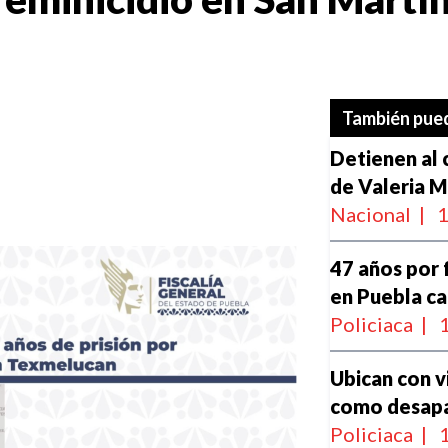
También pued
Detienen al 
de Valeria 
Nacional
|
1
47 años por f
en Puebla ca
Policiaca
|
1
Ubican con v
como desapa
Policiaca
|
1