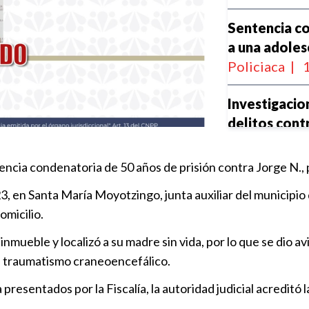
Sentencia co
a una adole
Policiaca
|
1
Investigacio
delitos contr
Policiaca
|
1
encia condenatoria de 50 años de prisión contra Jorge N., 
23 años de p
023, en Santa María Moyotzingo, junta auxiliar del municip
de homicidio
omicilio.
Policiaca
|
1
al inmueble y localizó a su madre sin vida, por lo que se dio a
ue traumatismo craneoencefálico.
50 años por
Policiaca
|
1
resentados por la Fiscalía, la autoridad judicial acreditó l