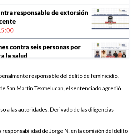
ntra responsable de extorsión
scente
5:00
nes contra seis personas por
a la salud
5:33
penalmente responsable del delito de feminicidio.
risión contra tres responsables
io de San Martín Texmelucan, el sentenciado agredió
 calificado
5:30
viso a las autoridades. Derivado de las diligencias
 secuestro agravado en Puebla
5:30
a responsabilidad de Jorge N. en la comisión del delito