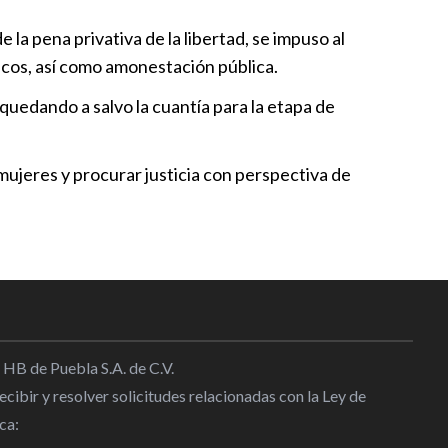
isión contra Evelin Yareli N.
la pena privativa de la libertad, se impuso al
ro agravado
icos, así como amonestación pública.
5:28
uedando a salvo la cuantía para la etapa de
risión por desaparición de
mujeres y procurar justicia con perspectiva de
5:25
iones para fortalecer
n política de mujeres
:25
 HB de Puebla S.A. de C.V.
cibir y resolver solicitudes relacionadas con la Ley de
ca: