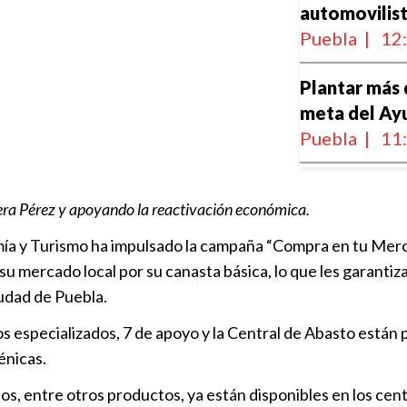
automovilist
Puebla
|
12
Plantar más 
meta del Ay
Puebla
|
11
Edificios de
ra Pérez y apoyando la reactivación económica.
“Puntos Seg
Puebla
|
11
a y Turismo ha impulsado la campaña “Compra en tu Mercado 
 su mercado local por su canasta básica, lo que les garantiz
Ofrecen bor
udad de Puebla.
de zonas lim
os especializados, 7 de apoyo y la Central de Abasto están
Puebla
|
13
énicas.
Parque de ec
os, entre otros productos, ya están disponibles en los cent