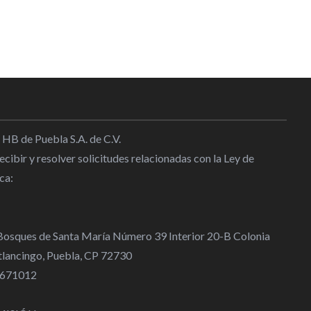
: Sheinbaum
:30
án podría dañar la economía de
l
|
16:30
cta 750 empresas del acero
 HB de Puebla S.A. de C.V.
cibir y resolver solicitudes relacionadas con la Ley de
2:00
ca:
onómica de México crece el 0,7
mbre
 Bosques de Santa María Número 39 Interior 20-B Colonia
5:00
lancingo, Puebla, CP 72730
 4671012