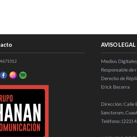
concensuado
Puebla
|
18
Guerra en Ir
EEUU
Internaciona
acto
AVISO LEGAL
México dete
Medios Digitales
4671012
irregulares
Responsable de re
Nacional
|
2
Derecho de Répli
Erick Becerra
Actividad ec
% en septie
Dirección: Calle
Nacional
|
1
Sanctorum, Cuaut
Teléfono: (222)