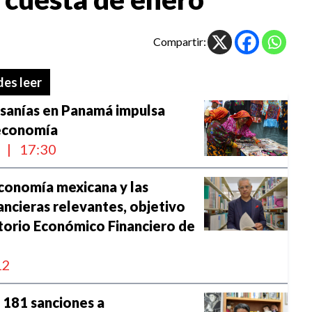
Compartir:
es leer
esanías en Panamá impulsa
 economía
l
|
17:30
economía mexicana y las
nancieras relevantes, objetivo
torio Económico Financiero de
12
 181 sanciones a