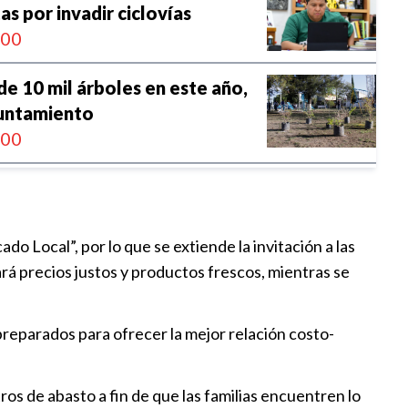
as por invadir ciclovías
:00
de 10 mil árboles en este año,
untamiento
:00
l Ayuntamiento se convierten en
uros”
:02
Local”, por lo que se extiende la invitación a las
ará precios justos y productos frescos, mientras se
rar adeudos a contribuyentes
ítrofes
 preparados para ofrecer la mejor relación costo-
:26
onomía circular será
ros de abasto a fin de que las familias encuentren lo