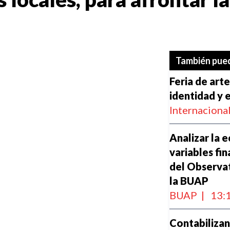
También pued
Feria de art
identidad y
Internaciona
Analizar la 
variables fi
del Observa
la BUAP
BUAP
|
13:
Contabilizan