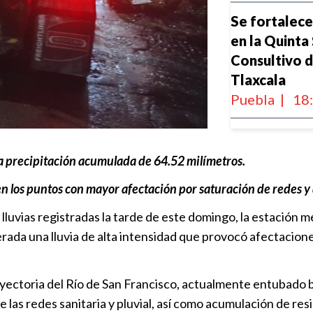
Se fortalece
en la Quinta
Consultivo 
Tlaxcala
Puebla
|
18
Agua de Pueb
servicio
a precipitación acumulada de 64.52 milímetros.
Puebla
|
20
 los puntos con mayor afectación por saturación de redes y
 lluvias registradas la tarde de este domingo, la estación
En lo que va
rada una lluvia de alta intensidad que provocó afectacione
desazolvó 1
Puebla
|
15
yectoria del Río de San Francisco, actualmente entubado b
Agua Puebla 
e las redes sanitaria y pluvial, así como acumulación de re