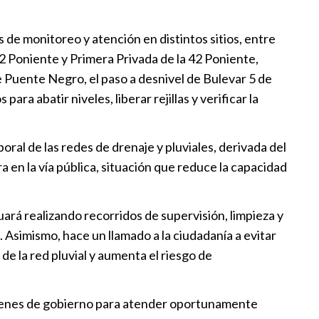
ebla Móvil”
:30
de monitoreo y atención en distintos sitios, entre
2 Poniente y Primera Privada de la 42 Poniente,
la fortalece la infraestructura
e Puente Negro, el paso a desnivel de Bulevar 5 de
a abatir niveles, liberar rejillas y verificar la
:00
ién se gobierna con numeros
ral de las redes de drenaje y pluviales, derivada del
:56
 en la vía pública, situación que reduce la capacidad
la rinde cuentas ante el
ará realizando recorridos de supervisión, limpieza y
 Asimismo, hace un llamado a la ciudadanía a evitar
:49
 de la red pluvial y aumenta el riesgo de
rdenes de gobierno para atender oportunamente