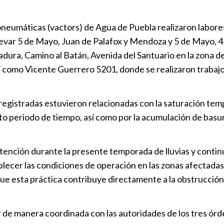
“Agua de Pu
Puebla
|
14
neumáticas (vactors) de Agua de Puebla realizaron labores 
levar 5 de Mayo, Juan de Palafox y Mendoza y 5 de Mayo, 4
Agua de Pueb
dura, Camino al Batán, Avenida del Santuario en la zona d
hidráulica
omo Vicente Guerrero 5201, donde se realizaron trabajos par
Puebla
|
20
El agua tamb
registradas estuvieron relacionadas con la saturación tempo
Puebla
|
20
to periodo de tiempo, así como por la acumulación de basura
Agua de Pueb
ención durante la presente temporada de lluvias y continu
Congreso
blecer las condiciones de operación en las zonas afectadas.
Puebla
|
13
a que esta práctica contribuye directamente a la obstrucción
r de manera coordinada con las autoridades de los tres ó