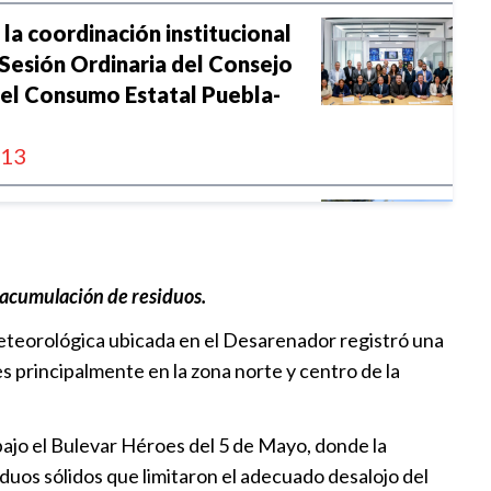
 la coordinación institucional
 Sesión Ordinaria del Consejo
del Consumo Estatal Puebla-
:13
la coordina incorporación al
:30
 acumulación de residuos.
 meteorológica ubicada en el Desarenador registró una
 del año, Agua de Puebla
s principalmente en la zona norte y centro de la
,300 km
:30
ajo el Bulevar Héroes del 5 de Mayo, donde la
pone a disposición aplicación
siduos sólidos que limitaron el adecuado desalojo del