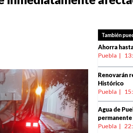
También pued
Ahorra hasta
Puebla
|
13
Renovarán re
Histórico
Puebla
|
15
Agua de Pue
permanente a
Puebla
|
22