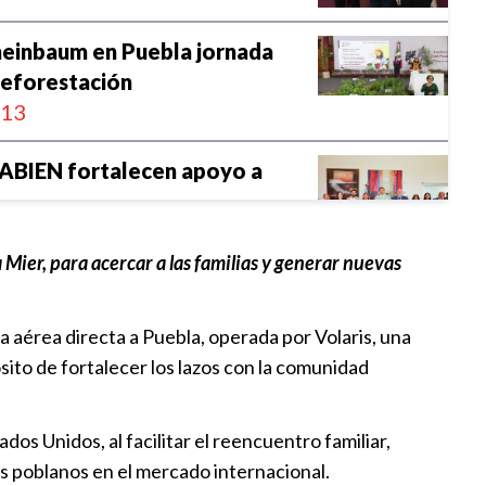
heinbaum en Puebla jornada
reforestación
:13
NABIEN fortalecen apoyo a
:00
ier, para acercar a las familias y generar nuevas
 de trabajo con motociclistas
a Ley de Movilidad
 aérea directa a Puebla, operada por Volaris, una
:52
ito de fortalecer los lazos con la comunidad
era su crecimiento económico
:30
s Unidos, al facilitar el reencuentro familiar,
os poblanos en el mercado internacional.