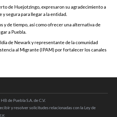
puerto de Huejotzingo, expresaron su agradecimiento a
atal acerca servicios con
y segura para llegar a la entidad.
gral
:00
s y de tiempo, así como ofrecer una alternativa de
egar a Puebla.
ismo con Distrito
lcaldía de Newark y representante de la comunidad
io
stencia al Migrante (IPAM) por fortalecer los canales
:30
rca servicios a juntas auxiliares
:00
 HB de Puebla S.A. de C.V.
cibir y resolver solicitudes relacionadas con la Ley de
ca: