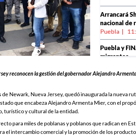
Arrancará S
nacional de 
Puebla
|
11
Puebla y FI
migrantes
Puebla
|
09
sey reconocen la gestión del gobernador Alejandro Armenta M
Pactan mesas
en torno a l
s de Newark, Nueva Jersey, quedó inaugurada la nueva ruta
Puebla
|
22
Estado que encabeza Alejandro Armenta Mier, con el propós
turístico y cultural de la entidad.
Puebla acel
Puebla
|
16
to para miles de poblanas y poblanos que radican en Estado
ara el intercambio comercial y la promoción de los product