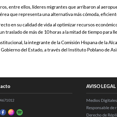
ros, entre ellos, líderes migrantes que arribaron al aero
Gobierno Est
aérea que representa una alternativa más cómoda, eficiente 
Jornada Inte
Puebla
|
13
cto en su calidad de vida al optimizar recursos económico
un traslado de más de 10 horas a la mitad de tiempo para ll
Impulsan tur
nstitucional, la integrante de la Comisión Hispana de la A
Aeroportuar
obierno del Estado, a través del Instituto Poblano de Asi
Puebla
|
09
Gobierno ace
Puebla
|
21
acto
AVISO LEGAL
Medios Digitales
4671012
Responsable de re
Derecho de Répli