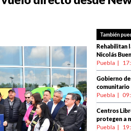
También pued
Rehabilitan 
Nicolás Buen
Puebla
|
17
Gobierno de 
comunitario
Puebla
|
09
Centros Lib
protegen a m
Puebla
|
19