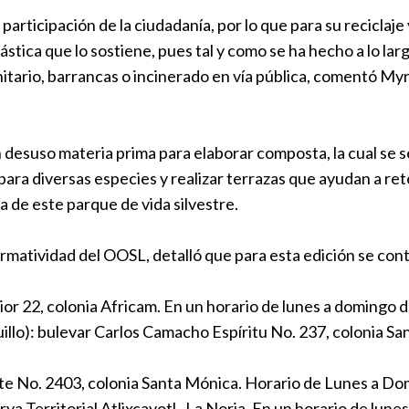
en Cuautlan
 participación de la ciudadanía, por lo que para su reciclaj
Municipios
|
plástica que lo sostiene, pues tal y como se ha hecho a lo l
anitario, barrancas o incinerado en vía pública, comentó 
Entrega Ton
navideños na
Municipios
|
en desuso materia prima para elaborar composta, la cual se se
ra diversas especies y realizar terrazas que ayudan a reten
Promueve Sa
a de este parque de vida silvestre.
árboles de 
Municipios
|
rmatividad del OOSL, detalló que para esta edición se cont
Africam Safa
ior 22, colonia Africam. En un horario de lunes a domingo 
de árboles 
lo): bulevar Carlos Camacho Espíritu No. 237, colonia Sa
Puebla
|
08
nte No. 2403, colonia Santa Mónica. Horario de Lunes a Do
va Territorial Atlixcayotl , La Noria. En un horario de lune