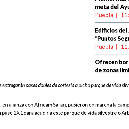
meta del Ay
Puebla
|
11
Edificios de
“Puntos Seg
Puebla
|
11
Ofrecen bor
de zonas lim
Puebla
|
13
e entregarán pases dobles de cortesía a dicho parque de vida silv
CCU de la B
“Expedición 
en alianza con Africam Safari, pusieron en marcha la campa
BUAP
|
11:
 pase 2X1 para acudir a este parque de vida silvestre o Ar
Última sema