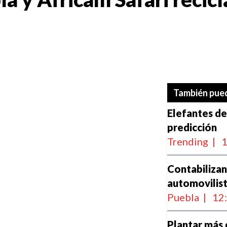
También pued
Elefantes de
predicción
Trending
|
1
Contabilizan
automovilist
Puebla
|
12
Plantar más 