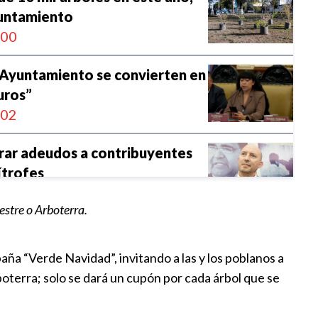
untamiento
:00
l Ayuntamiento se convierten en
uros”
:02
rar adeudos a contribuyentes
ítrofes
:26
estre o Arboterra.
UAP y Arboterra presentan
Artística: Donde el Arte Crece”
ña “Verde Navidad”, invitando a las y los poblanos a
15
boterra; solo se dará un cupón por cada árbol que se
na del programa navidad verde