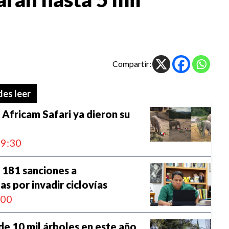
Compartir:
es leer
 Africam Safari ya dieron su
9:30
 181 sanciones a
as por invadir ciclovías
:00
de 10 mil árboles en este año,