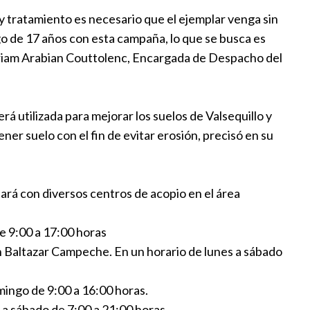
cingo
e y tratamiento es necesario que el ejemplar venga sin
08:18
argo de 17 años con esta campaña, lo que se busca es
Myriam Arabian Couttolenc, Encargada de Despacho del
antzin Fernández 270 árboles
turales a Africam Safari
19:42
rá utilizada para mejorar los suelos de Valsequillo y
er suelo con el fin de evitar erosión, precisó en su
n Pedro Cholula reciclaje de
Navidad
12:30
ará con diversos centros de acopio en el área
ri arranca campaña de reciclaje
de 9:00 a 17:00 horas
de Navidad
n Baltazar Campeche. En un horario de lunes a sábado
:17
mingo de 9:00 a 16:00 horas.
s a sábado de 7:00 a 21:00 horas