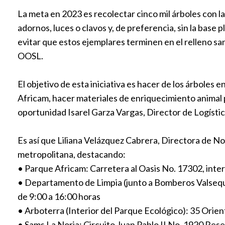
La meta en 2023 es recolectar cinco mil árboles con la
adornos, luces o clavos y, de preferencia, sin la base 
evitar que estos ejemplares terminen en el relleno s
OOSL.
El objetivo de esta iniciativa es hacer de los árboles 
Africam, hacer materiales de enriquecimiento animal pa
oportunidad Isarel Garza Vargas, Director de Logístic
Es así que Liliana Velázquez Cabrera, Directora de No
metropolitana, destacando:
• Parque Africam: Carretera al Oasis No. 17302, inter
• Departamento de Limpia (junto a Bomberos Valsequil
de 9:00 a 16:00 horas
• Arboterra (Interior del Parque Ecológico): 35 Orie
• Sams La Noria: Circuito Juan Pablo II No. 1920 Reser