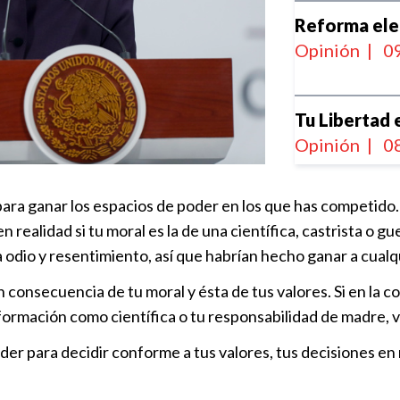
Reforma ele
Opinión
|
09
Tu Libertad 
Opinión
|
08
para ganar los espacios de poder en los que has competido
Malas noticia
 realidad si tu moral es la de una científica, castrista o gu
Opinión
|
08
a odio y resentimiento, así que habrían hecho ganar a cualqu
 consecuencia de tu moral y ésta de tus valores. Si en la
De Uruapan 
tu formación como científica o tu responsabilidad de madre,
Opinión
|
12
der para decidir conforme a tus valores, tus decisiones en