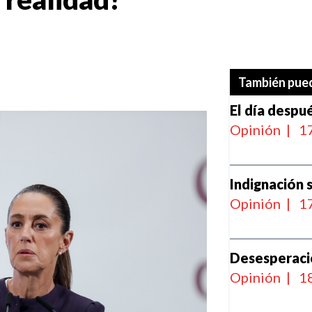
También pued
El día despu
Opinión
|
17
Indignación 
Opinión
|
17
Desesperació
Opinión
|
18