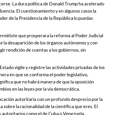
n acto teatral macabro
erse. La dura política de Donald Trump ha acelerado
:01
fluencia. El cuestionamiento y en algunos casos la
oder de la Presidencia de la República lo puedas
alla por la libertad
:24
ermitiste que prosperara la reforma al Poder Judicial
ste la desaparición de los órganos autónomos y con
ir rendición de cuentas a los gobiernos, sin
alsas hacen mexicanos
es
tado vigile y registre las actividades privadas de los
:44
nera en que se conforma el poder legislativo,
significa que no habrá manera de que la oposición
bios en las leyes por la vía democrática.
ocación autoritaria con un profundo desprecio por la
a sobre la racionalidad de la científica que eres. El
 autoritarios como el de Cuba o Venezuela.