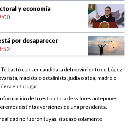
ctoral y economía
:00
está por desaparecer
:52
. Te bastó con ser candidata del movimiento de López
s para los partidos políticos
evarista, maoísta o estalinista, judía o atea, madre o
:58
iera en tu lugar.
 conformación de tu estructura de valores antepones
al Zócalo de la CDMX
 veremos distintas versiones de una presidenta.
:41
 realidad no fueron tuyas, si acaso solamente