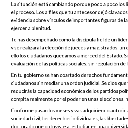
La situación está cambiando porque poco a poco los 
el proceso. Los alfiles que tu antecesor dejó clavados
evidencia sobre vínculos de importantes figuras de la
ejercer a plenitud.
Te has desempeñado como la discípula fiel de un líde
y se realizara la elección de jueces y magistrados, u
ello los ciudadanos quedamos a merced del Estado. Si
evaluación de las políticas sociales, sin regulación 
En tu gobierno se han coartado derechos fundamentales
ciudadanos sin mediar una orden judicial. Se dice que
reducirás la capacidad económica de los partidos polí
compita realmente por el poder en unas elecciones, n
Conforme pasan los meses y vas adquiriendo autoridad
sociedad civil, los derechos individuales, las libertade
doctorado que obtuviste al estudiar en una universi