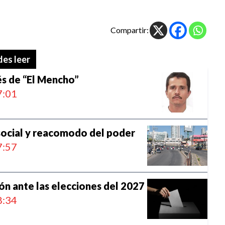
Compartir:
es leer
és de “El Mencho”
:01
social y reacomodo del poder
:57
n ante las elecciones del 2027
:34