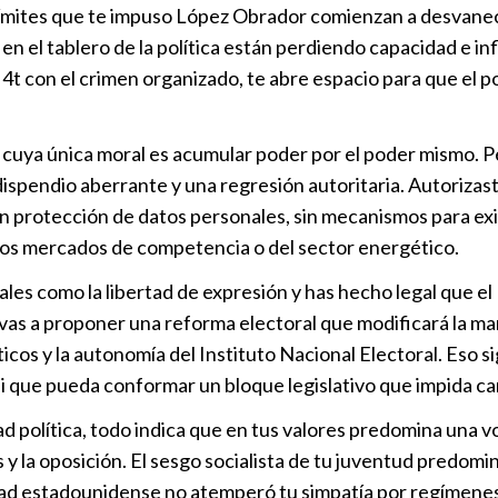
Violencia: u
límites que te impuso López Obrador comienzan a desvanec
Opinión
|
16
 en el tablero de la política están perdiendo capacidad e in
 4t con el crimen organizado, te abre espacio para que el p
La última bat
Opinión
|
08
r cuya única moral es acumular poder por el poder mismo. P
n dispendio aberrante y una regresión autoritaria. Autoriza
n protección de datos personales, sin mecanismos para exig
Narrativas f
de los mercados de competencia o del sector energético.
disfuncional
 como la libertad de expresión y has hecho legal que el Es
Opinión
|
08
 vas a proponer una reforma electoral que modificará la ma
ticos y la autonomía del Instituto Nacional Electoral. Eso 
i que pueda conformar un bloque legislativo que impida cam
 política, todo indica que en tus valores predomina una v
s y la oposición. El sesgo socialista de tu juventud predomin
dad estadounidense no atemperó tu simpatía por regímenes