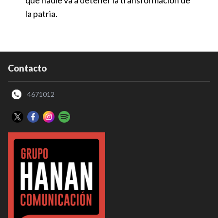
que nadie va a detener la transformación de
la patria.
Contacto
4671012