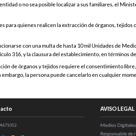
Política
|
20
tidad o no sea posible localizar a sus familiares, el Minist
Julio Huerta
 para quienes realicen la extracción de órganos, tejidos o 
desplazamie
Política
|
20
ancionarse con una multa de hasta 10 mil Unidades de Medid
Susana Riest
culo 316, y la clausura del establecimiento, en términos de
en escuelas
acción de órganos y tejidos requiere el consentimiento libre
Política
|
20
in embargo, la persona puede cancelarlo en cualquier mom
Proponen pe
padres
Política
|
21
acto
AVISO LEGAL
Medios Digitales
4671012
Responsable de re