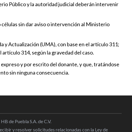
:33
erio Público y la autoridad judicial deberán intervenir
 impulsa ley contra el
células sin dar aviso o intervención al Ministerio
nto interno
:33
a y Actualización (UMA), con base en el artículo 311;
ra propone prevenir violencia
l artículo 314, según la gravedad del caso.
, expreso y por escrito del donante, y que, tratándose
:13
ento sin ninguna consecuencia.
rmiso laboral para madres y
:46
 HB de Puebla S.A. de C.V.
cibir y resolver solicitudes relacionadas con la Ley de