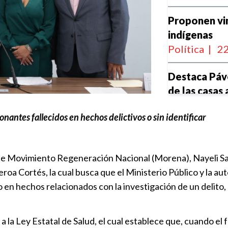
Proponen vin
indígenas
Política
|
22
Destaca Páv
de las casas 
poblana
onantes fallecidos en hechos delictivos o sin identificar
Política
|
22
Impulsan re
 de Movimiento Regeneración Nacional (Morena), Nayeli Salva
biocultural 
eroa Cortés, la cual busca que el Ministerio Público y la au
Política
|
20
 en hechos relacionados con la investigación de un delito, 
Guadalupe Y
protección a
 a la Ley Estatal de Salud, el cual establece que, cuando e