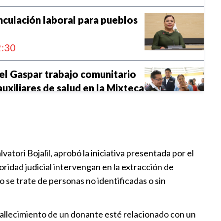
culación laboral para pueblos
:30
el Gaspar trabajo comunitario
auxiliares de salud en la Mixteca
:26
conocimiento del patrimonio
tori Bojalil, aprobó la iniciativa presentada por el
indígena
toridad judicial intervengan en la extracción de
:36
o se trate de personas no identificadas o sin
amak propone reforzar
 la niñez
l fallecimiento de un donante esté relacionado con un