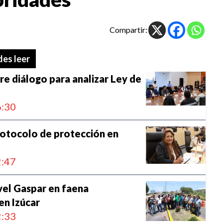
Compartir:
es leer
e diálogo para analizar Ley de
:30
otocolo de protección en
:47
vel Gaspar en faena
en Izúcar
:33