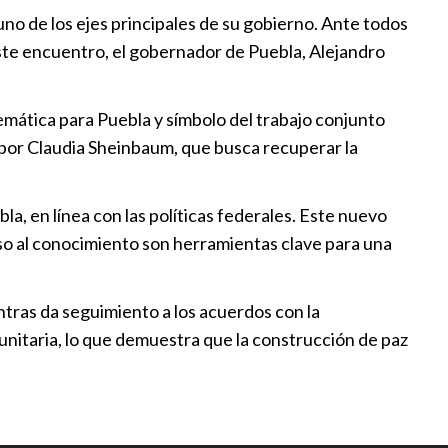
uno de los ejes principales de su gobierno. Ante todos
:00
este encuentro, el gobernador de Puebla, Alejandro
 de trabajo con motociclistas
emática para Puebla y símbolo del trabajo conjunto
a Ley de Movilidad
a por Claudia Sheinbaum, que busca recuperar la
:52
era su crecimiento económico
, en línea con las políticas federales. Este nuevo
:30
so al conocimiento son herramientas clave para una
ntras da seguimiento a los acuerdos con la
atal acerca servicios con
nitaria, lo que demuestra que la construcción de paz
gral
:00