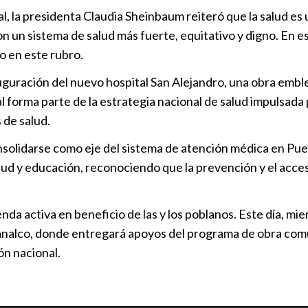
migrantes
, la presidenta Claudia Sheinbaum reiteró que la salud es 
Puebla
|
09
n un sistema de salud más fuerte, equitativo y digno. En 
o en este rubro.
Pactan mesas
uguración del nuevo hospital San Alejandro, una obra embl
en torno a l
tal forma parte de la estrategia nacional de salud impulsad
Puebla
|
22
 de salud.
Puebla acel
lidarse como eje del sistema de atención médica en Puebla
Puebla
|
16
lud y educación, reconociendo que la prevención y el acce
a activa en beneficio de las y los poblanos. Este día, mie
Gobierno Est
manalco, donde entregará apoyos del programa de obra comu
Jornada Inte
ión nacional.
Puebla
|
13