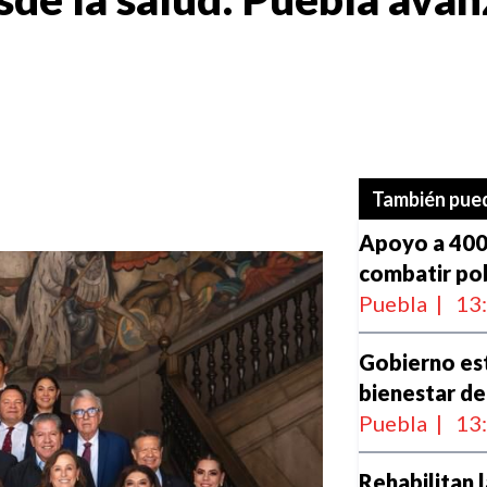
También pued
Apoyo a 400 
combatir po
Puebla
|
13
Gobierno est
bienestar de
Puebla
|
13
Rehabilitan 