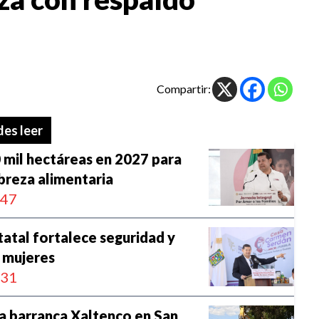
Compartir:
es leer
mil hectáreas en 2027 para
breza alimentaria
:47
atal fortalece seguridad y
 mujeres
:31
la barranca Xaltenco en San