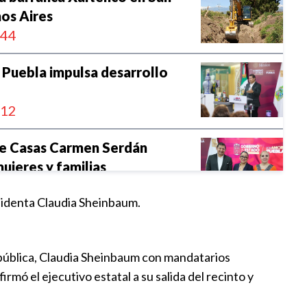
os Aires
:44
Puebla impulsa desarrollo
:12
re Casas Carmen Serdán
ujeres y familias
:00
sidenta Claudia Sheinbaum.
heinbaum en Puebla jornada
reforestación
epública, Claudia Sheinbaum con mandatarios
:13
rmó el ejecutivo estatal a su salida del recinto y
NABIEN fortalecen apoyo a