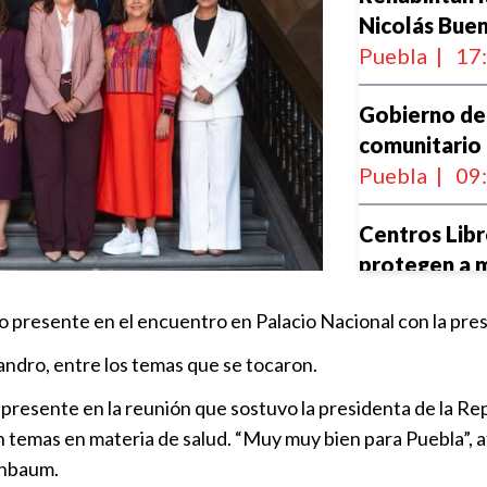
Nicolás Buen
Puebla
|
17
Gobierno de 
comunitario
Puebla
|
09
Centros Lib
protegen a m
Puebla
|
19
o presente en el encuentro en Palacio Nacional con la pre
Arrancará S
andro, entre los temas que se tocaron.
nacional de 
presente en la reunión que sostuvo la presidenta de la R
Puebla
|
11
n temas en materia de salud. “Muy muy bien para Puebla”, afi
einbaum.
Puebla y FI