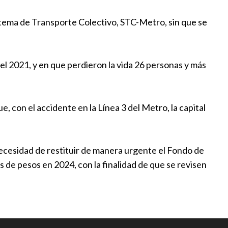
al acompaña denuncia de
istema de Transporte Colectivo, STC-Metro, sin que se
e la CDH por presunta violencia
:20
del 2021, y en que perdieron la vida 26 personas y más
otesta a delegados en Puebla
:00
e, con el accidente en la Línea 3 del Metro, la capital
’ en obras del Metro de Ciudad de
a necesidad de restituir de manera urgente el Fondo de
7:30
s de pesos en 2024, con la finalidad de que se revisen
bre que apuñaló a varias
 el metro de NY
l
|
15:00