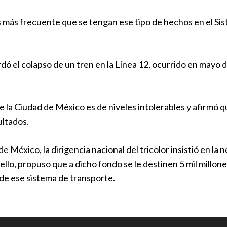
PRI municip
es más frecuente que se tengan ese tipo de hechos en el S
regidora ant
de género
Política
|
13
ordó el colapso de un tren en la Línea 12, ocurrido en mayo 
PRI toma pr
Política
|
10
e la Ciudad de México es de niveles intolerables y afirmó qu
ultados.
‘Silent Hill
México
de México, la dirigencia nacional del tricolor insistió en l
Nacional
|
1
ello, propuso que a dicho fondo se le destinen 5 mil millone
s de ese sistema de transporte.
Matan a hom
personas en
Internaciona