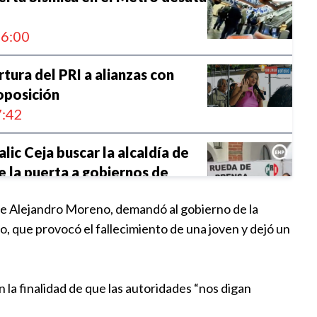
6:00
tura del PRI a alianzas con
oposición
:42
lic Ceja buscar la alcaldía de
e la puerta a gobiernos de
nte Alejandro Moreno, demandó al gobierno de la
:54
o, que provocó el fallecimiento de una joven y dejó un
ansporte implicado en accidente
:00
on la finalidad de que las autoridades “nos digan