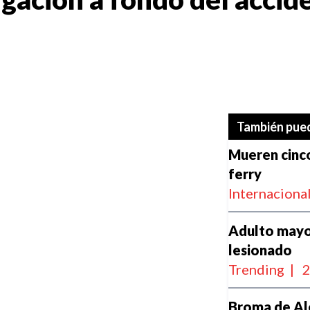
También pued
Mueren cinco
ferry
Internaciona
Adulto mayor
lesionado
Trending
|
2
Broma de Ale