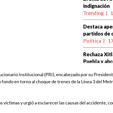
indignación
Trending
|
1
Destaca aper
partidos de 
Política
|
17
Rechaza Xitla
Puebla y abr
coalición
ucionario Institucional (PRI), encabezado por su Preside
Política
|
16
a fondo en torno al choque de trenes de la Línea 3 del Metr
Irregular tr
Puebla
|
18
 las víctimas y urgió a esclarecer las causas del accidente, c