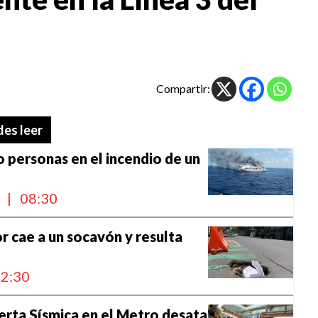
Compartir:
es leer
 personas en el incendio de un
l
|
08:30
 cae a un socavón y resulta
2:30
rta Sísmica en el Metro desata