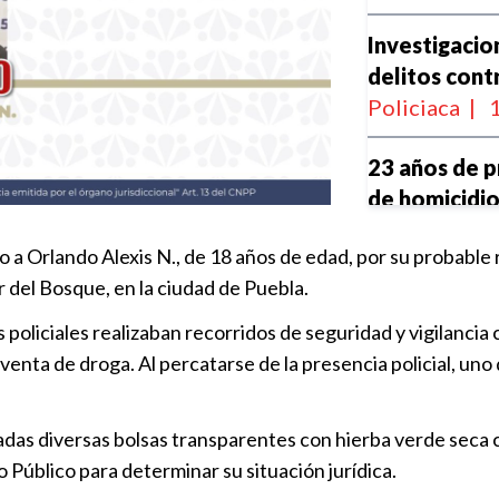
Investigacio
delitos contr
Policiaca
|
1
23 años de p
de homicidio
Policiaca
|
1
 a Orlando Alexis N., de 18 años de edad, por su probable r
r del Bosque, en la ciudad de Puebla.
50 años por
 policiales realizaban recorridos de seguridad y vigilanc
Policiaca
|
1
ta de droga. Al percatarse de la presencia policial, uno d
50 años de pr
por secuest
adas diversas bolsas transparentes con hierba verde seca co
Policiaca
|
1
 Público para determinar su situación jurídica.