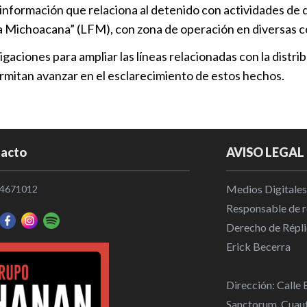
vo información que relaciona al detenido con actividades d
56 años de p
ia Michoacana” (LFM), con zona de operación en diversas co
Paulina N.
gaciones para ampliar las líneas relacionadas con la distrib
Policiaca
|
1
ermitan avanzar en el esclarecimiento de estos hechos.
Impulsan acc
participació
Política
|
15
acto
AVISO LEGAL
Cae implicad
Medios Digitales
4671012
cuentahabie
Responsable de re
Policiaca
|
1
Derecho de Répli
Erick Becerra
Dirección: Calle
Sanctorum, Cuaut