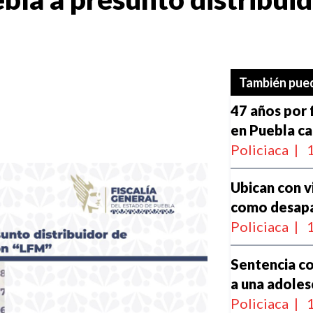
También pued
47 años por f
en Puebla ca
Policiaca
|
1
Ubican con v
como desapa
Policiaca
|
1
Sentencia co
a una adole
Policiaca
|
1