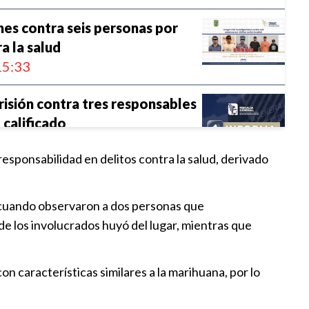
nes contra seis personas por
a la salud
5:33
risión contra tres responsables
 calificado
5:30
esponsabilidad en delitos contra la salud, derivado
 secuestro agravado en Puebla
ia cuando observaron a dos personas que
5:30
e los involucrados huyó del lugar, mientras que
isión contra Evelin Yareli N.
ro agravado
n características similares a la marihuana, por lo
5:28