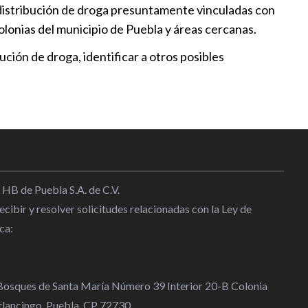
e distribución de droga presuntamente vinculadas con
risión por desaparición de
lonias del municipio de Puebla y áreas cercanas.
ución de droga, identificar a otros posibles
5:25
iones para fortalecer
n política de mujeres
:25
o en robo de 3 mdp a
 HB de Puebla S.A. de C.V.
nte
cibir y resolver solicitudes relacionadas con la Ley de
5:23
ca:
 Bosques de Santa María Número 39 Interior 20-B Colonia
lancingo, Puebla, CP 72730