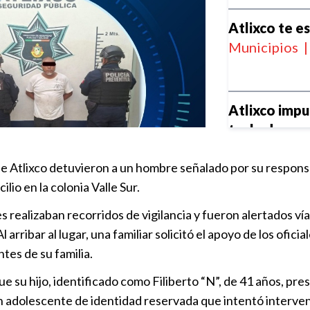
Atlixco te e
Municipios
|
Atlixco impu
techado esc
Municipios
|
Atlixco detuvieron a un hombre señalado por su responsabil
lio en la colonia Valle Sur.
Atlixco albe
Tenis 2026
 realizaban recorridos de vigilancia y fueron alertados vía
Municipios
|
 arribar al lugar, una familiar solicitó el apoyo de los of
tes de su familia.
Celebran 4 a
 su hijo, identificado como Filiberto “N”, de 41 años, pre
Popular
adolescente de identidad reservada que intentó intervenir
Municipios
|