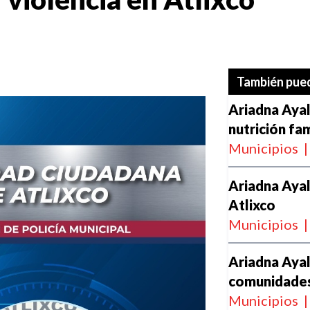
También pued
Ariadna Aya
nutrición fam
Municipios
|
Ariadna Aya
Atlixco
Municipios
|
Ariadna Ayal
comunidade
Municipios
|