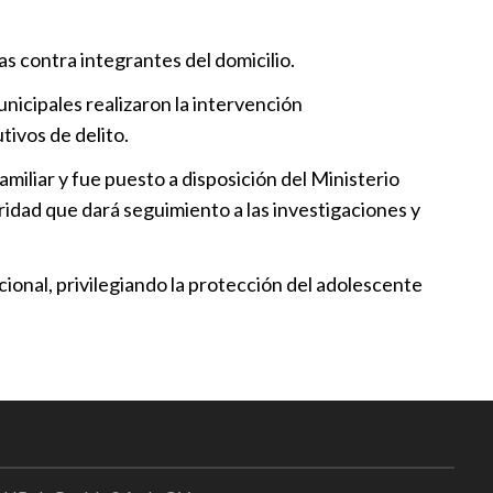
 invita a curso infantil “En
s contra integrantes del domicilio.
soro perdido”
nicipales realizaron la intervención
09:00
tivos de delito.
arranca la Feria de Atlixco
miliar y fue puesto a disposición del Ministerio
22:30
ridad que dará seguimiento a las investigaciones y
ional, privilegiando la protección del adolescente
a presentó la Guía del Chile en
20:53