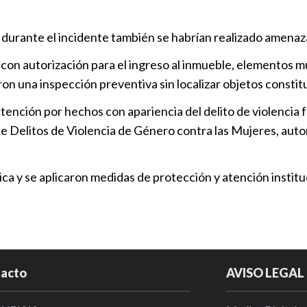
Ariadna Ayala
 durante el incidente también se habrían realizado amenaza
busca del te
 con autorización para el ingreso al inmueble, elementos mu
Municipios
|
on una inspección preventiva sin localizar objetos constitu
Este sábado 
ención por hechos con apariencia del delito de violencia fa
Municipios
|
 de Delitos de Violencia de Género contra las Mujeres, auto
a y se aplicaron medidas de protección y atención instituc
Ariadna Ayal
Nogada
Municipios
|
acto
AVISO LEGAL