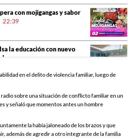
spera con mojigangas y sabor
22:39
lsa la educación con nuevo
olar
18:43
idad en el delito de violencia familiar, luego de
rga Campeonato Infantil de
 radio sobre una situación de conflicto familiar en un
22:02
iciales y señaló que momentos antes un hombre
ños de la Tienda de Abasto
suntamente la había jaloneado de los brazos y que
, además de agredir a otro integrante de la familia
21:48