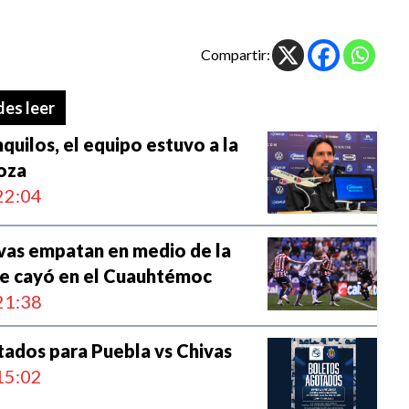
Compartir:
es leer
quilos, el equipo estuvo a la
noza
22:04
vas empatan en medio de la
e cayó en el Cuauhtémoc
21:38
ados para Puebla vs Chivas
15:02