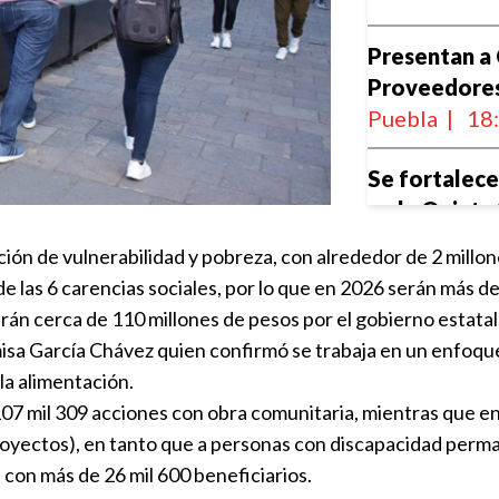
Presentan a
Proveedores 
Puebla
|
18
Se fortalece
en la Quinta
Consultivo 
ón de vulnerabilidad y pobreza, con alrededor de 2 millones
Tlaxcala
 de las 6 carencias sociales, por lo que en 2026 serán más
Puebla
|
18
arán cerca de 110 millones de pesos por el gobierno estatal
misa García Chávez quien confirmó se trabaja en un enfoque
Puebla se tr
la alimentación.
alimentaria 
107 mil 309 acciones con obra comunitaria, mientras que en
Puebla
|
17
oyectos), en tanto que a personas con discapacidad perma
 con más de 26 mil 600 beneficiarios.
Puebla y 3 m