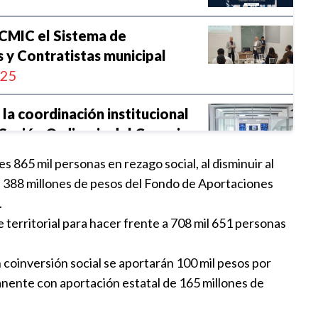
 CMIC el Sistema de
y Contratistas municipal
:25
 la coordinación institucional
 Sesión Ordinaria del Consejo
del Consumo Estatal Puebla-
 865 mil personas en rezago social, al disminuir al
 de 388 millones de pesos del Fondo de Aportaciones
:13
.
 territorial para hacer frente a 708 mil 651 personas
aslada de la pobreza
a la riqueza comunitaria
 coinversión social se aportarán 100 mil pesos por
:30
nente con aportación estatal de 165 millones de
unicipios más poblados con