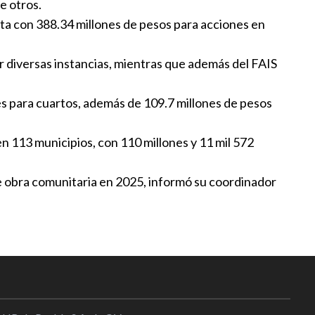
e otros.
s de inundación
nta con 388.34 millones de pesos para acciones en
:00
or diversas instancias, mientras que además del FAIS
mente: El Golf de Volkswagen
blará en Puebla sería híbrido.
les para cuartos, además de 109.7 millones de pesos
a
|
15:00
en 113 municipios, con 110 millones y 11 mil 572
C Puebla diplomado BIM
e obra comunitaria en 2025, informó su coordinador
:49
as líneas de pobreza extrema
0:00