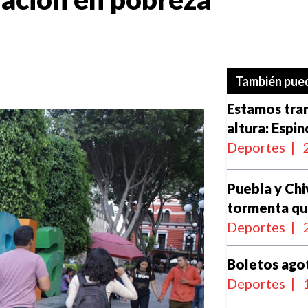
También pued
Estamos tran
altura: Espi
Deportes
|
Puebla y Chi
tormenta qu
Deportes
|
Boletos agot
Deportes
|