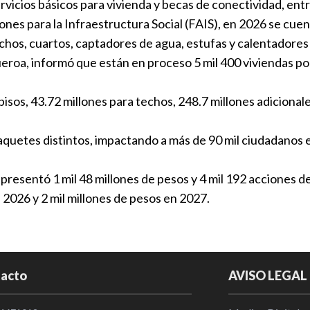
ervicios básicos para vivienda y becas de conectividad, entr
índices alto
nes para la Infraestructura Social (FAIS), en 2026 se cue
Puebla
|
17
chos, cuartos, captadores de agua, estufas y calentadores
ueroa, informó que están en proceso 5 mil 400 viviendas p
Extraoficial
que se ensam
pisos, 43.72 millones para techos, 248.7 millones adiciona
Sin categorí
 paquetes distintos, impactando a más de 90 mil ciudadanos 
Anuncia CMI
Hospitales
resentó 1 mil 48 millones de pesos y 4 mil 192 acciones d
Puebla
|
14
2026 y 2 mil millones de pesos en 2027.
Disminuyen l
en junio
Nacional
|
1
acto
AVISO LEGAL