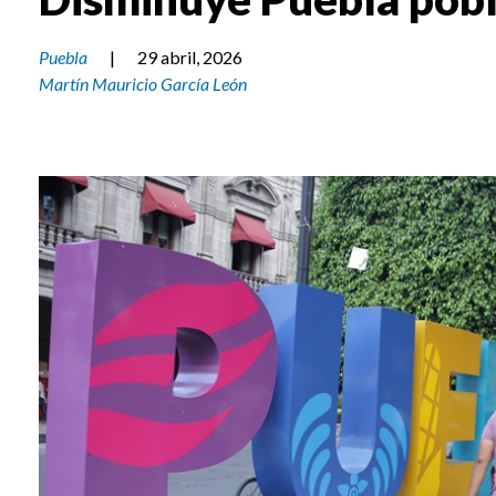
Puebla
|
29 abril, 2026
Martín Mauricio García León