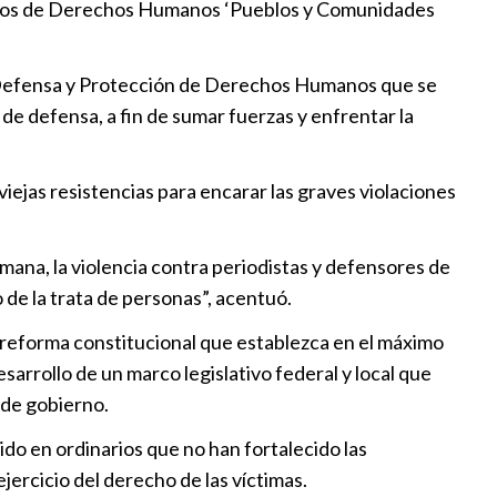
blicos de Derechos Humanos ‘Pueblos y Comunidades
nvestiga presunta violencia de
e Defensa y Protección de Derechos Humanos que se
de defensa, a fin de sumar fuerzas y enfrentar la
:00
na solución a protestas con 5
 viejas resistencias para encarar las graves violaciones
:18
mana, la violencia contra periodistas y defensores de
o de la trata de personas”, acentuó.
Sofía”, impulso a la niñez
na reforma constitucional que establezca en el máximo
arrollo de un marco legislativo federal y local que
:00
 de gobierno.
sa un “proceso de regresión” en
do en ordinarios que no han fortalecido las
 DDHH
jercicio del derecho de las víctimas.
l
|
20:00