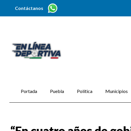
Contáctanos
Portada
Puebla
Política
Municipios
“En cuatro años de gobi