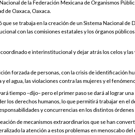
eso Nacional de la Federación Mexicana de Organismos Pú
dad de Oaxaca, Oaxaca.
CDH Puebla i
ó que se trabaja en la creación de un Sistema Nacional d
género
ional con las comisiones estatales y los órganos públicos 
Puebla
|
07
SEGOB coordi
coordinado e interinstitucional y dejar atrás los celos y las
estados
Política
|
20
ión forzada de personas, con la crisis de identificación hu
 y el agua, las violaciones contra las mujeres y el fenómen
“El Libro de 
vará tiempo –dijo– pero el primer paso se dará al lograr u
indígena
r los derechos humanos, lo que permitirá trabajar en el des
Puebla
|
11
responsabilidades y concurrencias en los distintos órdenes
Perú atravie
creación de mecanismos extraordinarios que se han converti
materia de
eralizado la atención a estos problemas en menoscabo del e
Internaciona