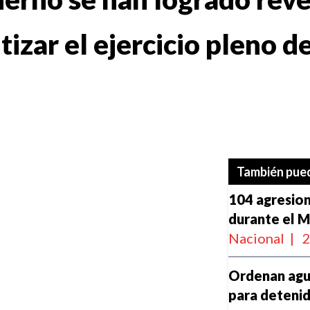
tizar el ejercicio pleno d
También pued
104 agresion
durante el 
Nacional
|
2
Ordenan agua
para detenid