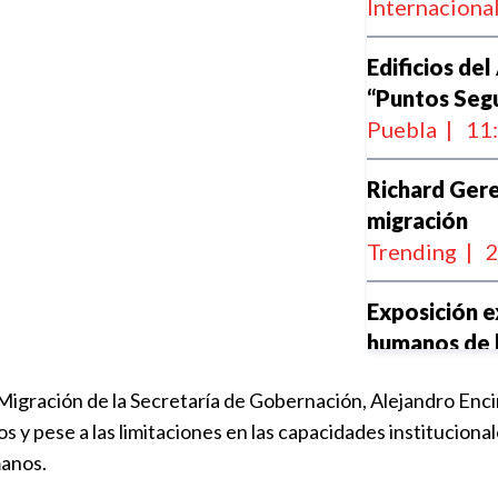
Internaciona
Edificios de
“Puntos Seg
Puebla
|
11
Richard Gere
migración
Trending
|
2
Exposición e
humanos de 
Trending
|
1
gración de la Secretaría de Gobernación, Alejandro Encin
y pese a las limitaciones en las capacidades institucionale
Alistan comp
manos.
titular de l
Política
|
15