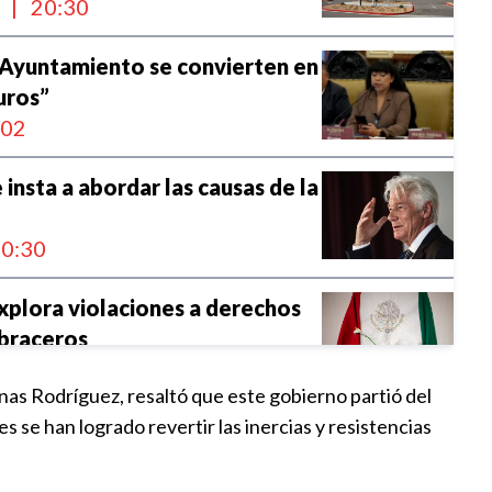
l
|
20:30
l Ayuntamiento se convierten en
uros”
:02
 insta a abordar las causas de la
0:30
xplora violaciones a derechos
braceros
7:00
as Rodríguez, resaltó que este gobierno partió del
s se han logrado revertir las inercias y resistencias
arecencias periódicas de la
a CDH
:39