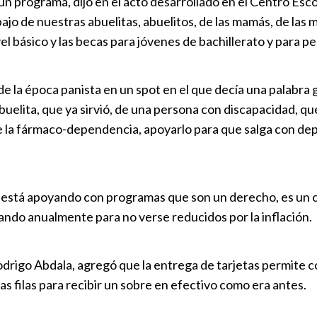
o un programa, dijo en el acto desarrollado en el Centro E
índices alto
jo de nuestras abuelitas, abuelitos, de las mamás, de las 
Puebla
|
17
el básico y las becas para jóvenes de bachillerato y para p
Extraoficial
que se ensam
 la época panista en un spot en el que decía una palabra g
Sin categorí
uelita, que ya sirvió, de una persona con discapacidad, que
e la fármaco-dependencia, apoyarlo para que salga con depo
Anuncia CMI
Hospitales
Puebla
|
14
 está apoyando con programas que son un derecho, es un c
ando anualmente para no verse reducidos por la inflación.
Aguacero de
varados e in
drigo Abdala, agregó que la entrega de tarjetas permite c
Puebla
|
21
as filas para recibir un sobre en efectivo como era antes.