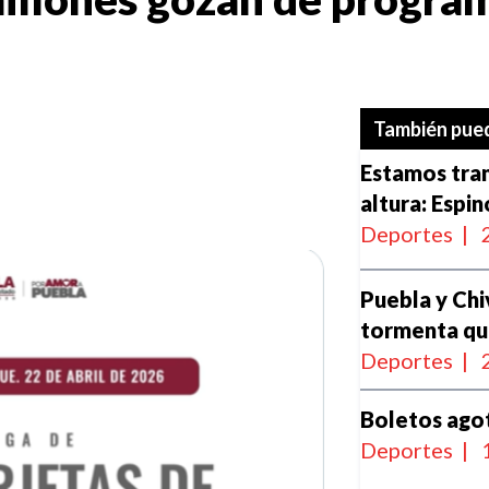
También pued
Estamos tran
altura: Espi
Deportes
|
Puebla y Chi
tormenta qu
Deportes
|
Boletos agot
Deportes
|