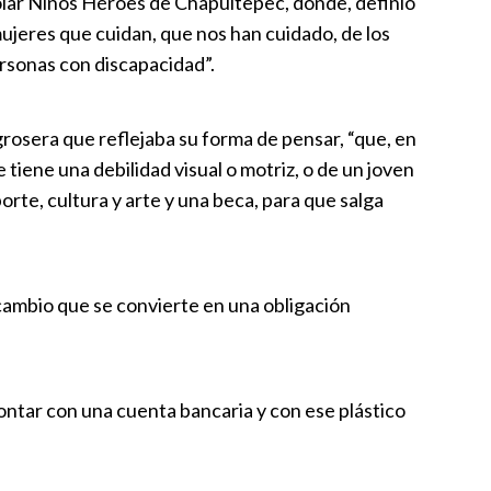
scolar Niños Héroes de Chapultepec, donde, definió
s de inundación
mujeres que cuidan, que nos han cuidado, de los
:00
ersonas con discapacidad”.
mente: El Golf de Volkswagen
blará en Puebla sería híbrido.
rosera que reflejaba su forma de pensar, “que, en
a
|
15:00
 tiene una debilidad visual o motriz, o de un joven
rte, cultura y arte y una beca, para que salga
C Puebla diplomado BIM
:49
ambio que se convierte en una obligación
ja una persona muerta, autos
undaciones en Puebla capital
ontar con una cuenta bancaria y con ese plástico
:53