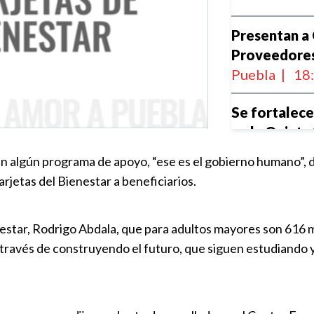
Presentan a
Proveedores 
Puebla
|
18
Se fortalece
en la Quinta
Consultivo 
en algún programa de apoyo, “ese es el gobierno humano”, 
Tlaxcala
rjetas del Bienestar a beneficiarios.
Puebla
|
18
Puebla se tr
estar, Rodrigo Abdala, que para adultos mayores son 616 m
alimentaria 
través de construyendo el futuro, que siguen estudiando y 
Puebla
|
17
Puebla y 3 m