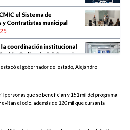
 CMIC el Sistema de
y Contratistas municipal
:25
 la coordinación institucional
 Sesión Ordinaria del Consejo
del Consumo Estatal Puebla-
destacó el gobernador del estado, Alejandro
:13
aslada de la pobreza
il personas que se benefician y 151 mil del programa
a la riqueza comunitaria
evitan el ocio, además de 120 mil que cursan la
:30
unicipios más poblados con