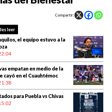
Compartir:
es leer
quilos, el equipo estuvo a la
noza
22:04
vas empatan en medio de la
e cayó en el Cuauhtémoc
21:38
ados para Puebla vs Chivas
15:02