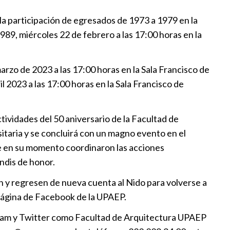
:56
la participación de egresados de 1973 a 1979 en la
nta Hub de Innovación y
989, miércoles 22 de febrero a las 17:00 horas en la
ara impulsar la transformación
 Tehuacán
arzo de 2023 a las 17:00 horas en la Sala Francisco de
:09
 2023 a las 17:00 horas en la Sala Francisco de
Universidad MAP y su etapa 10
tividades del 50 aniversario de la Facultad de
:30
sitaria y se concluirá con un magno evento en el
que en su momento coordinaron las acciones
no de UPAEP es incluido en el
ndis de honor.
 de los Ocho Grandes
ón y regresen de nueva cuenta al Nido para volverse a
13:10
 página de Facebook de la UPAEP.
idades poblanas fuera, solo
agram y Twitter como Facultad de Arquitectura UPAEP
ó a semifinales del Ocho