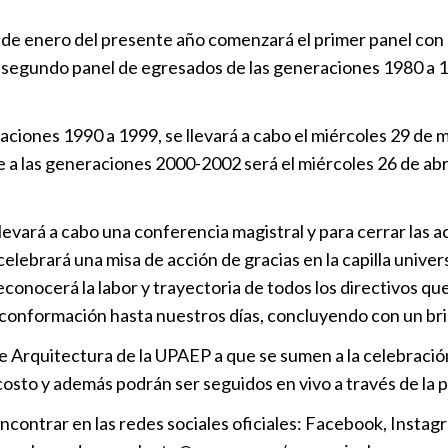
Puebla
|
19
 de enero del presente año comenzará el primer panel con 
UPAEP prese
 El segundo panel de egresados de las generaciones 1980 a 1
Desarrollo p
regional en
ciones 1990 a 1999, se llevará a cabo el miércoles 29 de m
Puebla
|
16
 a las generaciones 2000-2002 será el miércoles 26 de abril
Presentan a 
innovación
evará a cabo una conferencia magistral y para cerrar las ac
Puebla
|
12
celebrará una misa de acción de gracias en la capilla univer
reconocerá la labor y trayectoria de todos los directivos 
Gabriel More
 conformación hasta nuestros días, concluyendo con un bri
cuadro ideal
 de Arquitectura de la UPAEP a que se sumen a la celebraci
Deportes
|
costo y además podrán ser seguidos en vivo a través de la
Tres univers
encontrar en las redes sociales oficiales: Facebook, Inst
UPAEP avanz