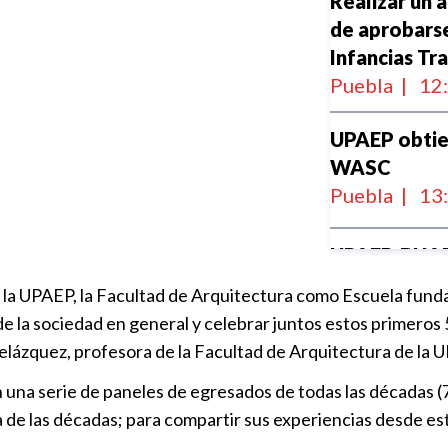
Realizar un 
de aprobarse 
Infancias Tr
Puebla
|
12
UPAEP obtien
WASC
Puebla
|
13
UPAEP, BUAP
Cátedra Inte
de la UPAEP, la Facultad de Arquitectura como Escuela fun
Puebla
|
11
de la sociedad en general y celebrar juntos estos primeros
lázquez, profesora de la Facultad de Arquitectura de la 
Secretaría d
n una serie de paneles de egresados de todas las décadas (7
concluyen re
de las décadas; para compartir sus experiencias desde estu
patrimonial