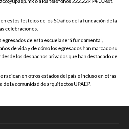
zco@upaep.mx o a los teléfonos 222.229.94.00 ext.
nil
12:30
n estos festejos de los 50 años de la fundación de la
as celebraciones.
los egresados de esta escuela será fundamental,
0 años de vida y de cómo los egresados han marcado su
es y desde los despachos privados que han destacado de
radican en otros estados del país e incluso en otras
te de la comunidad de arquitectos UPAEP.