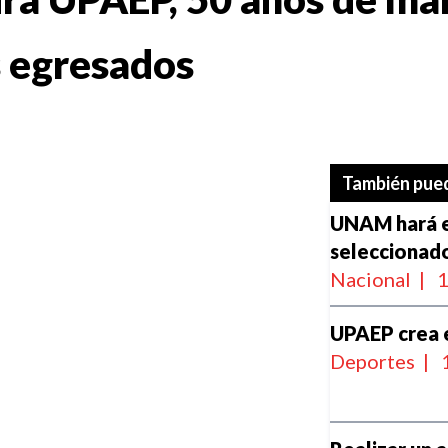
s egresados
También pued
UNAM hará e
seleccionado
Nacional
|
1
UPAEP crea e
Deportes
|