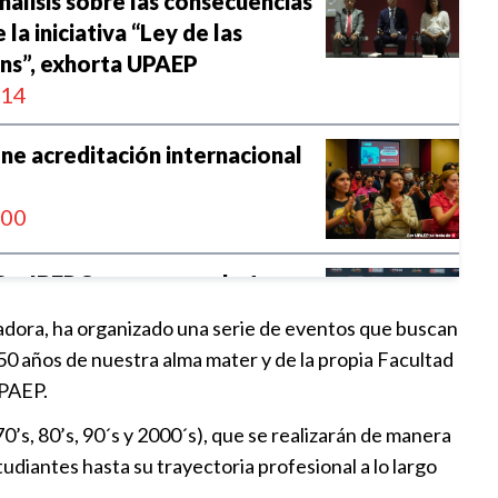
análisis sobre las consecuencias
la iniciativa “Ley de las
ans”, exhorta UPAEP
:14
e acreditación internacional
:00
 e IBERO convocan a la 1a.
runiversitaria de Paz
dadora, ha organizado una serie de eventos que buscan
:48
 50 años de nuestra alma mater y de la propia Facultad
UPAEP.
e Arte y Cultura y UPAEP
0’s, 80’s, 90´s y 2000´s), que se realizarán de manera
stauración de piezas
diantes hasta su trayectoria profesional a lo largo
es