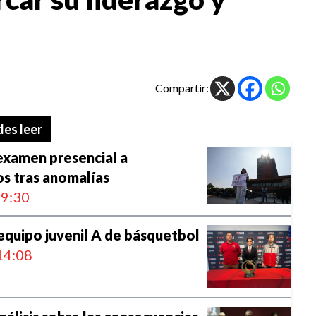
Compartir:
es leer
xamen presencial a
s tras anomalías
9:30
quipo juvenil A de básquetbol
14:08