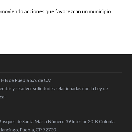
22:00
romoviendo acciones que favorezcan un municipio
rescate de espacios públicos en
holula
00
ernández responde a una
tórica
17:56
 HB de Puebla S.A. de C.V.
dos probables responsables de
cibir y resolver solicitudes relacionadas con la Ley de
rcio
ca:
4:30
 Bosques de Santa María Número 39 Interior 20-B Colonia
lancingo, Puebla, CP 72730