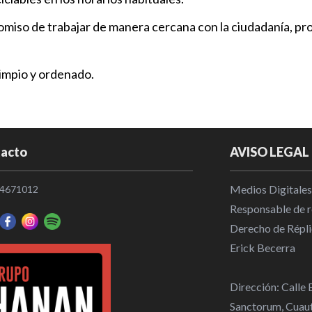
Municipios
|
omiso de trabajar de manera cercana con la ciudadanía, p
Impulsan el 
San Pedro C
limpio y ordenado.
SEDIF
|
13:
Tonantzin F
demanda his
acto
AVISO LEGAL
Municipios
|
Medios Digitales
4671012
Detienen a 
Responsable de re
robo a come
Derecho de Répli
Policiaca
|
1
Erick Becerra
Dirección: Calle
Sanctorum, Cuaut