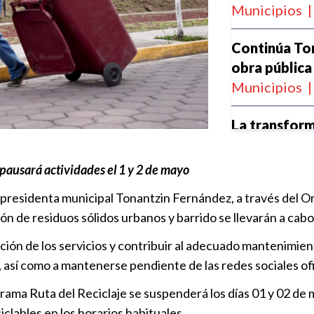
Municipios
|
Continúa To
obra pública
Municipios
|
La transform
del Abue
Municipios
|
 pausará actividades el 1 y 2 de mayo
 presidenta municipal Tonantzin Fernández, a través del O
Continúan e
ión de residuos sólidos urbanos y barrido se llevarán a cab
universidad
Municipios
|
ación de los servicios y contribuir al adecuado mantenimient
, así como a mantenerse pendiente de las redes sociales ofi
Tonantzin F
rama Ruta del Reciclaje se suspenderá los días 01 y 02 de
con servicio
clables en los horarios habituales.