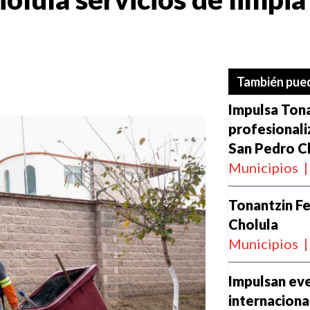
También pued
Impulsa Tona
profesionaliz
San Pedro C
Municipios
|
Tonantzin F
Cholula
Municipios
|
Impulsan ev
internaciona