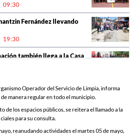
09:30
nantzin Fernández llevando
19:30
ación también llega a la Casa
18:00
rganismo Operador del Servicio de Limpia, informa
strechando lazos con
o de manera regular en todo el municipio.
es
17:00
o de los espacios públicos, se reitera el llamado a la
ciales para su consulta.
ernández reafirma compromiso
 mayo, reanudando actividades el martes 05 de mayo,
s públicos