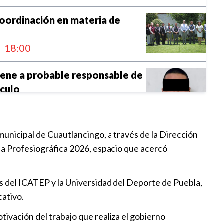
oordinación en materia de
18:00
ene a probable responsable de
ículo
2:00
nicia construcción de Estancia
 municipal de Cuautlancingo, a través de la Dirección
ia Profesiográfica 2026, espacio que acercó
20:11
ás del ICATEP y la Universidad del Deporte de Puebla,
entrega 845 calentadores
cativo.
a familias
19:30
ivación del trabajo que realiza el gobierno