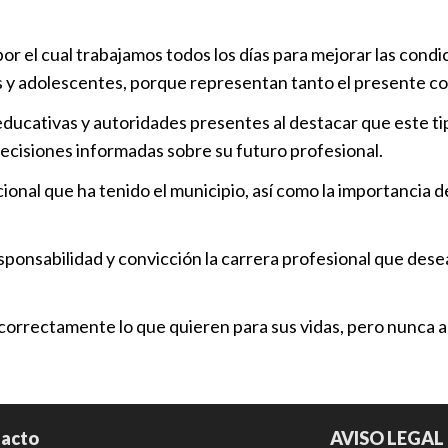
Tendrá Cuau
por el cual trabajamos todos los días para mejorar las con
dinosaurios
os y adolescentes, porque representan tanto el presente c
Municipios
|
es educativas y autoridades presentes al destacar que este
Buscará Cuau
ecisiones informadas sobre su futuro profesional.
Mágico”
nal que ha tenido el municipio, así como la importancia de
Municipios
|
Omar Muñoz 
esponsabilidad y convicción la carrera profesional que dese
fortalece la
Cuautlancin
n correctamente lo que quieren para sus vidas, pero nunca 
Municipios
|
acto
AVISO LEGAL