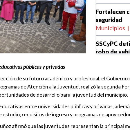
Fortalecen c
seguridad
Municipios
|
SSCyPC deti
robo de veh
Policiaca
|
1
educativas públicas y privadas
Omar Muñoz i
 elección de su futuro académico y profesional, el Gobierno
de Día
ogramas de Atención a la Juventud, realizó la segunda Fer
Municipios
|
portunidades de desarrollo para la juventud del municipio.
 educativas entre universidades públicas y privadas, adem
Omar Muñoz 
e estudio, requisitos de ingreso y programas de apoyo edu
solares más 
Municipios
|
oz afirmó que las juventudes representan la principal mot