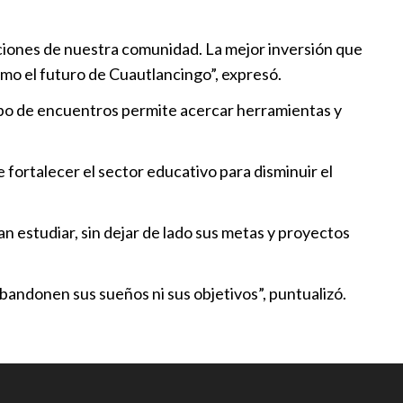
tlancingo parque temático de
diciones de nuestra comunidad. La mejor inversión que
omo el futuro de Cuautlancingo”, expresó.
19:30
 tipo de encuentros permite acercar herramientas y
tlancingo distintivo “Barrio
 fortalecer el sector educativo para disminuir el
18:09
inaugura Curso de Verano y
an estudiar, sin dejar de lado sus metas y proyectos
 infraestructura deportiva de
go
abandonen sus sueños ni sus objetivos”, puntualizó.
13:30