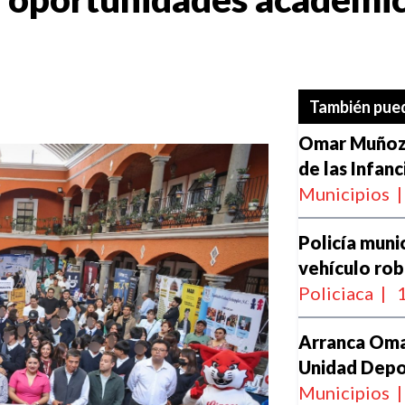
También pued
Omar Muñoz i
de las Infanc
Municipios
|
Policía muni
vehículo ro
Policiaca
|
1
Arranca Oma
Unidad Depo
Municipios
|