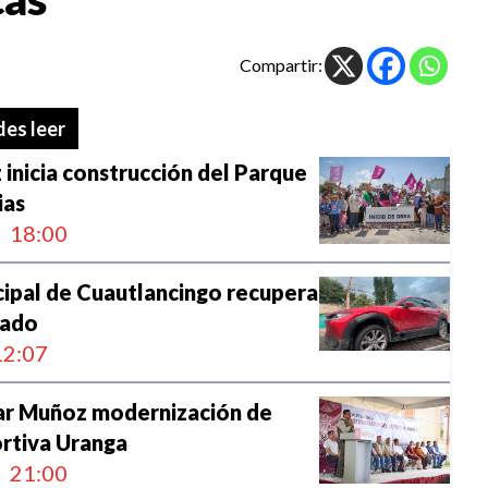
Compartir:
es leer
nicia construcción del Parque
ias
18:00
cipal de Cuautlancingo recupera
bado
2:07
r Muñoz modernización de
rtiva Uranga
21:00