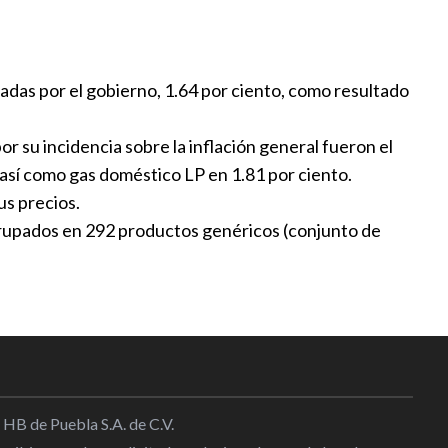
eflación en junio, el conjunto
o subió
:30
adas por el gobierno, 1.64 por ciento, como resultado
ene al alza la producción y
 su incidencia sobre la inflación general fueron el
s de vehículos ligeros
 así como gas doméstico LP en 1.81 por ciento.
:25
us precios.
 agrupados en 292 productos genéricos (conjunto de
 en México se eleva un 5,9 % en
0:00
 HB de Puebla S.A. de C.V.