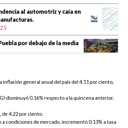
dencia al automotriz y caía en
anufacturas.
:25
 Puebla por debajo de la media
08:19
as líneas de pobreza extrema
 inflación general anual del país del 4.11 por ciento,
0:00
GI disminuyó 0.16% respecto a la quincena anterior,
dustrial en Puebla repunta 1.1%
, de 4.22 por ciento.
:28
den a condiciones de mercado, incrementó 0.13% a tasa