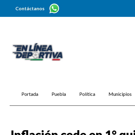
Contáctanos
Portada
Puebla
Política
Municipios
Inflación cede en 1° q