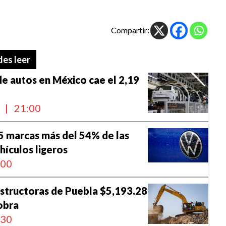
Compartir:
es leer
e autos en México cae el 2,19
l
|
21:00
5 marcas más del 54% de las
hículos ligeros
:00
structoras de Puebla $5,193.28
obra
:30