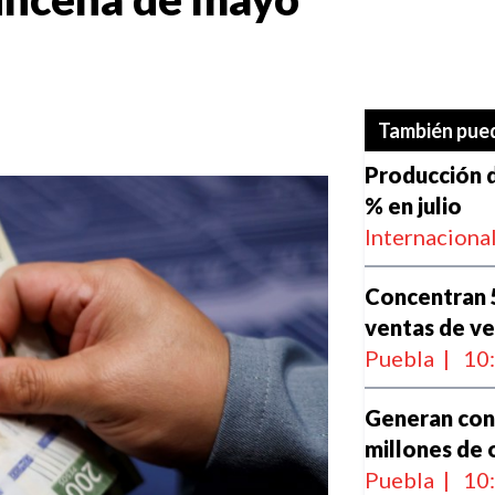
También pued
Producción d
% en julio
Internaciona
Concentran 
ventas de ve
Puebla
|
10
Generan con
millones de 
Puebla
|
10