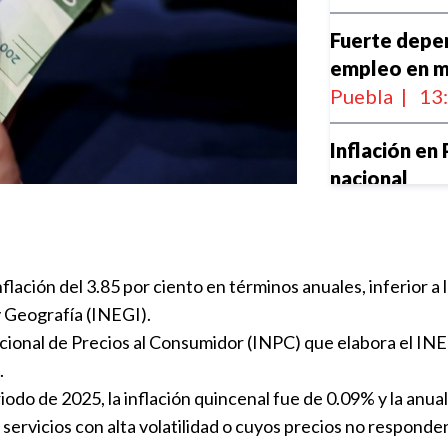
Fuerte depen
empleo en m
Puebla
|
13
Inflación en
nacional
Municipios
|
Disminuyen l
ación del 3.85 por ciento en términos anuales, inferior a la
en junio
y Geografía (INEGI).
Nacional
|
1
cional de Precios al Consumidor (INPC) que elabora el INE
Actividad in
.
a tasa anual
odo de 2025, la inflación quincenal fue de 0.09% y la anual
Puebla
|
13
y servicios con alta volatilidad o cuyos precios no respon