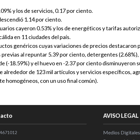
Puebla con d
.09% y los de servicios, 0.17 por ciento.
de precios n
descendió 1.14 por ciento.
Puebla
|
13
arios cayeron 0.53% y los de energéticos y tarifas autoriz
cálida en 11 ciudades del país.
Puebla manti
ctos genéricos cuyas variaciones de precios destacaron por
exportacione
previas al repuntar 5.39 por ciento, detergentes (2.68%),
Puebla
|
12
rde (-18.59%) y el huevo en -2.37 por ciento disminuyeron s
de alrededor de 123 mil artículos y servicios específicos,
La inversión
nte homogéneos, con un uso final común).
abril
Nacional
|
2
acto
AVISO LEGAL
Medios Digitales
4671012