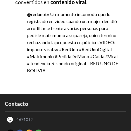
convertidos en
contenido viral
.
@redunotv
Un momento incómodo quedó
registrado en video cuando una mujer decidió
arrodillarse frente a varias personas para
pedirle matrimonio a su pareja, quien terminó
rechazando la propuesta en público. VIDEO:
impacto.viral.sv
#RedUno
#RedUnoDigital
#Matrimonio
#PedidaDeMano
#Caída
#Viral
#Tendencia
♬ sonido original – RED UNO DE
BOLIVIA
Contacto
4671012