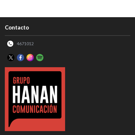
Contacto
4671012