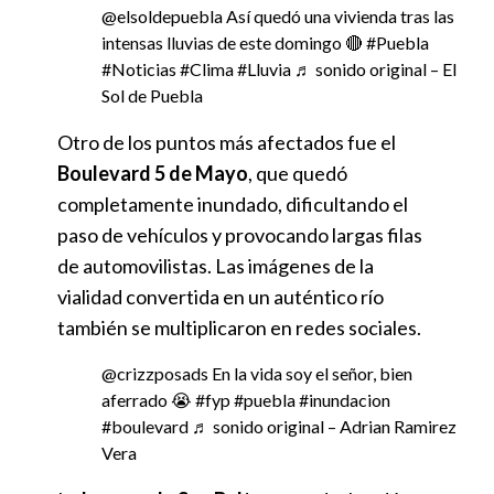
@elsoldepuebla
Así quedó una vivienda tras las
intensas lluvias de este domingo 🔴
#Puebla
#Noticias
#Clima
#Lluvia
♬ sonido original – El
Sol de Puebla
Otro de los puntos más afectados fue el
Boulevard 5 de Mayo
, que quedó
completamente inundado, dificultando el
paso de vehículos y provocando largas filas
de automovilistas. Las imágenes de la
vialidad convertida en un auténtico río
también se multiplicaron en redes sociales.
@crizzposads
En la vida soy el señor, bien
aferrado 😭
#fyp
#puebla
#inundacion
#boulevard
♬ sonido original – Adrian Ramirez
Vera