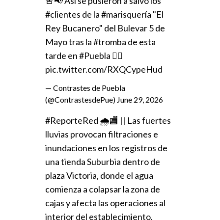
🚨📢 Así se pusieron a salvó los
#clientes
de la
#marisquería
"El
Rey Bucanero" del Bulevar 5 de
Mayo tras la
#tromba
de esta
tarde en
#Puebla
👇🏻
pic.twitter.com/RXQCypeHud
— Contrastes de Puebla
(@ContrastesdePue)
June 29, 2026
#ReporteRed
🌧️🏬 || Las fuertes
lluvias provocan filtraciones e
inundaciones en los registros de
una tienda Suburbia dentro de
plaza Victoria, donde el agua
comienza a colapsar la zona de
cajas y afecta las operaciones al
interior del establecimiento.