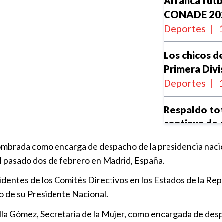
Arranca fútb
CONADE 20
Deportes
|
Los chicos d
Primera Divi
Deportes
|
Respaldo tot
continua de
Política
|
20
ombrada como encarga de despacho de la presidencia nacio
el pasado dos de febrero en Madrid, España.
FPM en Pueb
fue víctima 
identes de los Comités Directivos en los Estados de la Rep
Tepeyahual
to de su Presidente Nacional.
Política
|
19
la Gómez, Secretaria de la Mujer, como encargada de despa