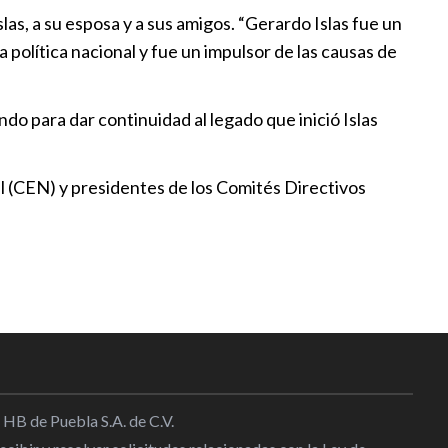
ateria de vivienda social
las, a su esposa y a sus amigos. “Gerardo Islas fue un
 familias
 política nacional y fue un impulsor de las causas de
:29
ndo para dar continuidad al legado que inició Islas
e se renueva y se fortalece en
os
 (CEN) y presidentes de los Comités Directivos
:00
arreal es el presidente de
México Puebla
:30
a no sólo debe escuchar a los
s partidos deben escuchar a la
os Martínez Amador
 HB de Puebla S.A. de C.V.
:30