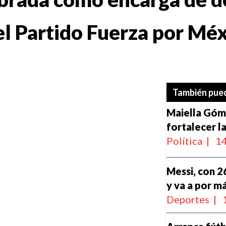
el Partido Fuerza por Mé
También pued
Maiella Góm
fortalecer la
Política
|
14
Messi, con 26
y va a por m
Deportes
|