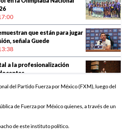
ol en la Olimpiada Nacional
26
17:00
emuestran que están para jugar
sión, señala Guede
13:38
al a la profesionalización
 docentes
:23
nal del Partido Fuerza por México (FXM), luego del
la lamenta el atentado del que
la Presidenta Municipal de
ública de Fuerza por México quienes, a través de un
co
:41
cho de este instituto político.