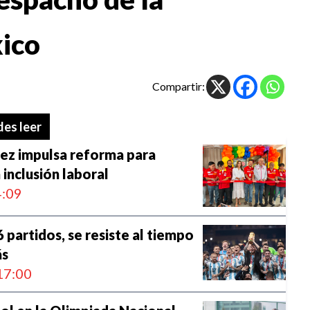
xico
Compartir:
es leer
ez impulsa reforma para
 inclusión laboral
:09
 partidos, se resiste al tiempo
ás
17:00