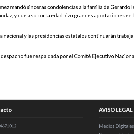
Reforma en m
ómez mandó sinceras condolencias a la familia de Gerardo Is
beneficiará a
udaz, y que a su corta edad hizo grandes aportaciones en la
Política
|
14
ia nacional y las presidencias estatales continuarán trabaja
Partido Verd
los municipi
espacho fue respaldada por el Comité Ejecutivo Nacional
Política
|
18
Roberto Vill
Fuerza por 
Política
|
08
La ciudadaní
acto
AVISO LEGAL
partidos, lo
gente: Carl
Medios Digitales
4671012
Política
|
10