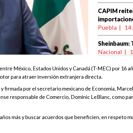
CAPIM reiter
importacion
Puebla
|
14
Sheinbaum: 
Nacional
|
1
entre México, Estados Unidos y Canadá (T-MEC) por 16 año
T-MEC no se 
otor para atraer inversión extranjera directa.
Puebla
|
12
o y firmada por el secretario mexicano de Economía, Marcel
ense responsable de Comercio, Dominic LeBlanc, como parte
TMEC seguirá
a temas prio
años más y buscar acuerdos que beneficien, en respeto mutu
Puebla
|
13