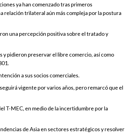
eles con proveeduría local,
iaciones ya han comenzado tras primeros
e Mexico´s Industry Supply
 relación trilateral aún más compleja por la postura
:17
ron una percepción positiva sobre el tratado y
econocer peso de migrantes y
 económicos en el T-MEC
y pidieron preservar el libre comercio, así como
:29
301.
tención a sus socios comerciales.
tranjera en México alcanza
3.591 MDD
 seguirá vigente por varios años, pero remarcó que el
0:30
el T-MEC, en medio de la incertidumbre por la
ndencias de Asia en sectores estratégicos y resolver