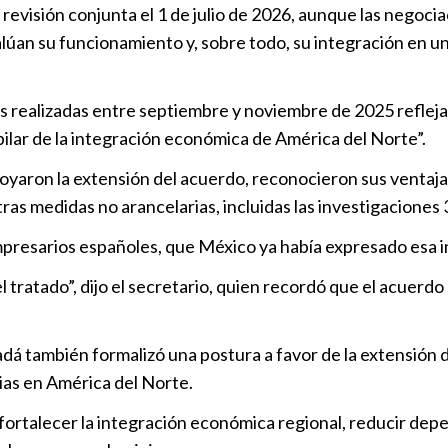
Evitar aranc
revisión conjunta el 1 de julio de 2026, aunque las negoc
estrategia d
úan su funcionamiento y, sobre todo, su integración en una
Chain
Puebla
|
13
as realizadas entre septiembre y noviembre de 2025 refleja
ilar de la integración económica de América del Norte”.
Necesario r
de sectores
aron la extensión del acuerdo, reconocieron sus ventajas 
Puebla
|
15
tras medidas no arancelarias, incluidas las investigaciones 
resarios españoles, que México ya había expresado esa in
Inversión ex
récord de 2
 tratado”, dijo el secretario, quien recordó que el acuerdo
Nacional
|
2
á también formalizó una postura a favor de la extensión d
rias en América del Norte.
ortalecer la integración económica regional, reducir depe