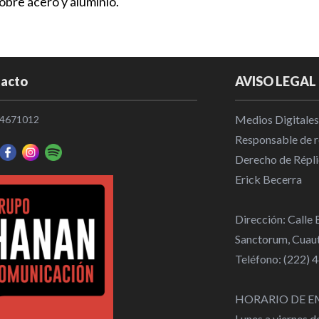
obre acero y aluminio.
acto
AVISO LEGAL
Medios Digitales
4671012
Responsable de re
Derecho de Répli
Erick Becerra
Dirección: Calle
Sanctorum, Cuaut
Teléfono: (222)
HORARIO DE E
Lunes a viernes 