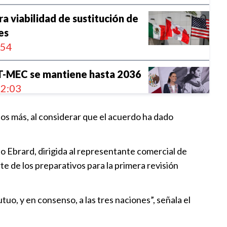
a viabilidad de sustitución de
es
:54
T-MEC se mantiene hasta 2036
2:03
s más, al considerar que el acuerdo ha dado
termina ni se vuelve bilateral
:00
o Ebrard, dirigida al representante comercial de
 de los preparativos para la primera revisión
 vigente 10 años, con atención
ritarios
o, y en consenso, a las tres naciones”, señala el
:21