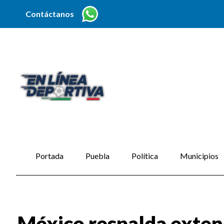
Contáctanos
Portada
Puebla
Política
Municipios
México respalda exten