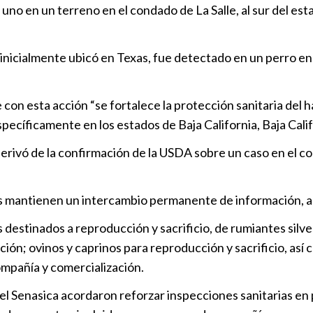
no en un terreno en el condado de La Salle, al sur del esta
Reportan pr
en Tamaulip
 inicialmente ubicó en Texas, fue detectado en un perro e
Nacional
|
1
Lanzan tram
con esta acción “se fortalece la protección sanitaria del
al gusano b
specíficamente en los estados de Baja California, Baja Cali
Nacional
|
1
rivó de la confirmación de la USDA sobre un caso en el con
Crisis del g
ganaderos
 mantienen un intercambio permanente de información, as
Nacional
|
1
destinados a reproducción y sacrificio, de rumiantes silv
cción; ovinos y caprinos para reproducción y sacrificio, as
mpañía y comercialización.
y el Senasica acordaron reforzar inspecciones sanitarias e