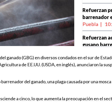
Refuerzan p
barrenador e
Puebla
|
10
Refuerzan ac
gusano barr
Nacional
|
1
el ganado (GBG) en diversos condados en el sur de Estados
gricultura de EE.UU. (USDA, en inglés), anunciaron la sus
México refu
barrenador
Nacional
|
2
barrenador del ganado, una plaga causada por una mosca p
México suma
asciende a cinco, lo que aumenta la preocupación en el sec
barrenador
Nacional
|
2