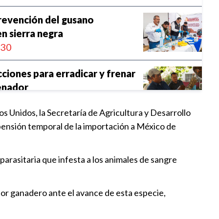
revención del gusano
n sierra negra
:30
ciones para erradicar y frenar
enador
8:00
 Unidos, la Secretaría de Agricultura y Desarrollo
pensión temporal de la importación a México de
erza acciones contra gusano
0:00
arasitaria que infesta a los animales de sangre
 14.321 casos de gusano
tor ganadero ante el avance de esta especie,
1:00