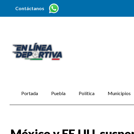
Contáctanos
Portada
Puebla
Política
Municipios
México y EE.UU. suspe