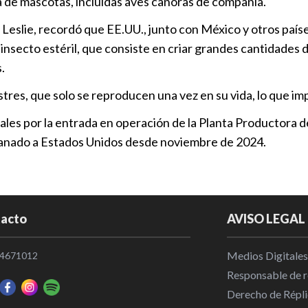
a de mascotas, incluidas aves canoras de compañía.
Leslie, recordó que EE.UU., junto con México y otros país
insecto estéril, que consiste en criar grandes cantidades d
.
tres, que solo se reproducen una vez en su vida, lo que im
nales por la entrada en operación de la Planta Productora
e ganado a Estados Unidos desde noviembre de 2024.
acto
AVISO LEGAL
Medios Digitales
4671012
Responsable de re
Derecho de Répli