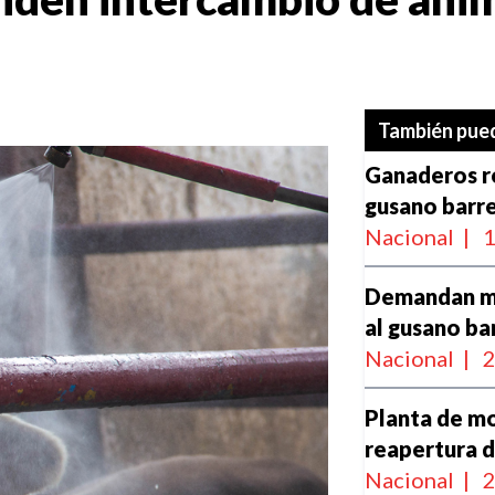
También pued
Ganaderos re
gusano barr
Nacional
|
1
Demandan má
al gusano b
Nacional
|
2
Planta de mo
reapertura d
Nacional
|
2