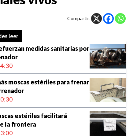
Compartir:
es leer
fuerzan medidas sanitarias por
enador
4:30
s moscas estériles para frenar
arrenador
0:30
scas estériles facilitará
e la frontera
3:00