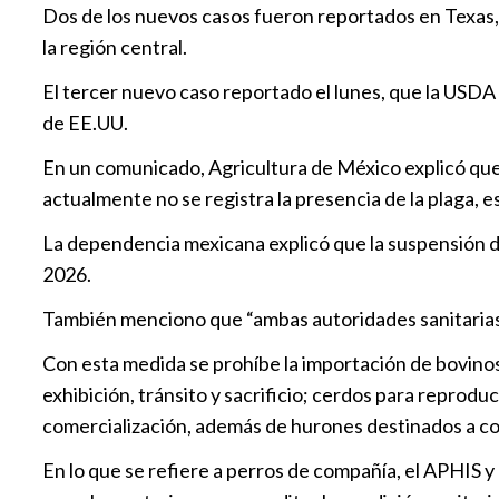
Dos de los nuevos casos fueron reportados en Texas, u
la región central.
El tercer nuevo caso reportado el lunes, que la USDA
de EE.UU.
En un comunicado, Agricultura de México explicó que 
actualmente no se registra la presencia de la plaga, e
La dependencia mexicana explicó que la suspensión de
2026.
También menciono que “ambas autoridades sanitarias
Con esta medida se prohíbe la importación de bovinos 
exhibición, tránsito y sacrificio; cerdos para reprodu
comercialización, además de hurones destinados a co
En lo que se refiere a perros de compañía, el APHIS 