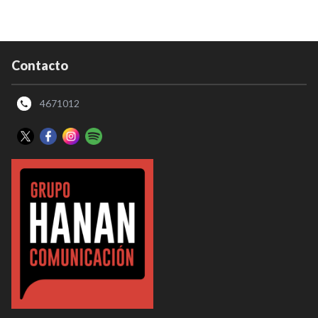
Contacto
4671012