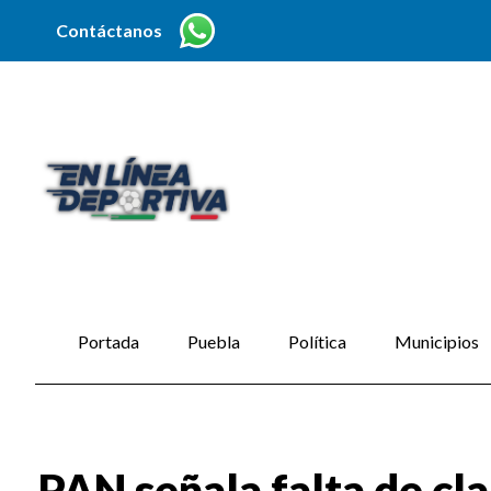
Contáctanos
Portada
Puebla
Política
Municipios
PAN señala falta de cl