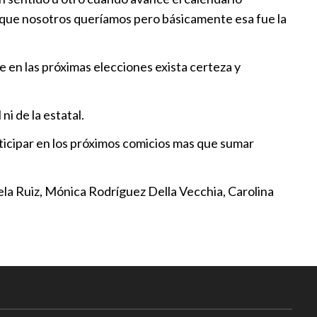
en Puebla
lo que nosotros queríamos pero básicamente esa fue la
:55
ra denuncia proselitismo de
e en las próximas elecciones exista certeza y
 públicos
:47
ni de la estatal.
rticipar en los próximos comicios mas que sumar
a fija postura sobre “asuntos
n el Congreso local
:30
la Ruiz, Mónica Rodríguez Della Vecchia, Carolina
nal celebra tres décadas de
en SACH
:01