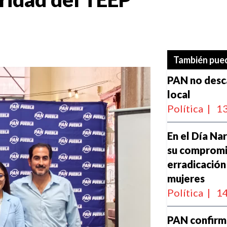
También pued
PAN no desca
local
Política
|
13
En el Día Na
su compromis
erradicación 
mujeres
Política
|
14
PAN confirma