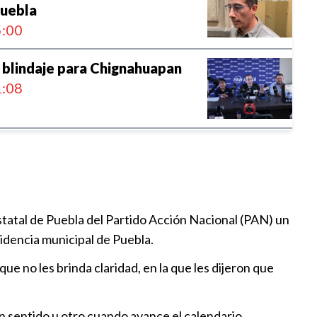
Puebla
:00
 blindaje para Chignahuapan
:08
lecer reglas claras sobre actos
 de campaña
:59
statal de Puebla del Partido Acción Nacional (PAN) un
vestigar nexos con el narco y
sidencia municipal de Puebla.
 al transporte público
:50
ue no les brinda claridad, en la que les dijeron que
 presuntas irregularidades
un sentido u otro cuando avance el calendario