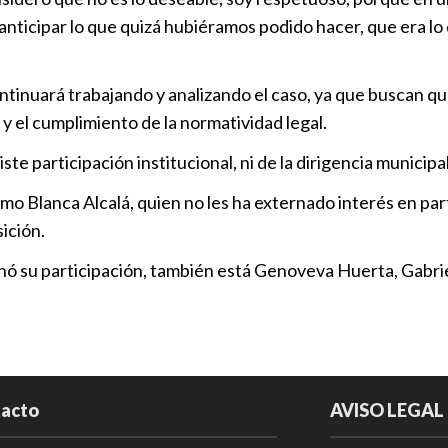
electorales 
ir anticipar lo que quizá hubiéramos podido hacer, que era 
Política
|
14
Susana Riest
ontinuará trabajando y analizando el caso, ya que buscan qu
funcionarios
 y el cumplimiento de la normatividad legal.
Política
|
13
e participación institucional, ni de la dirigencia municipal 
omo Blanca Alcalá, quien no les ha externado interés en pa
Mario Riestr
ición.
generales” e
Política
|
18
ó su participación, también está Genoveva Huerta, Gabrie
Acción Nacio
resultados 
Política
|
20
acto
AVISO LEGAL