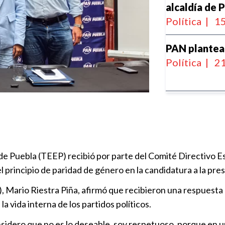
alcaldía de 
Política
|
15
PAN plantea
Política
|
21
Buscan estab
anticipados
Política
|
14
 de Puebla (TEEP) recibió por parte del Comité Directivo E
PAN exige in
l principio de paridad de género en la candidatura a la pre
rechaza alza
Política
|
16
, Mario Riestra Piña, afirmó que recibieron una respuesta q
a vida interna de los partidos políticos.
PAN denuncia
onsidero que no es lo deseable, soy respetuoso, porque en 