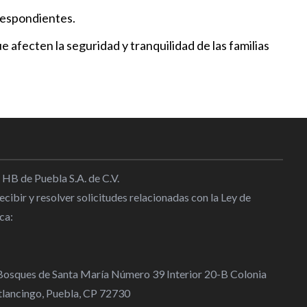
rrespondientes.
 invita a curso infantil “En
fecten la seguridad y tranquilidad de las familias
soro perdido”
09:00
arranca la Feria de Atlixco
22:30
 HB de Puebla S.A. de C.V.
a presentó la Guía del Chile en
cibir y resolver solicitudes relacionadas con la Ley de
ca:
20:53
 Bosques de Santa María Número 39 Interior 20-B Colonia
lancingo, Puebla, CP 72730