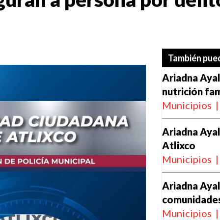
También pued
Ariadna Aya
nutrición fam
Municipios
|
Ariadna Aya
Atlixco
Municipios
|
Ariadna Ayal
comunidade
Municipios
|