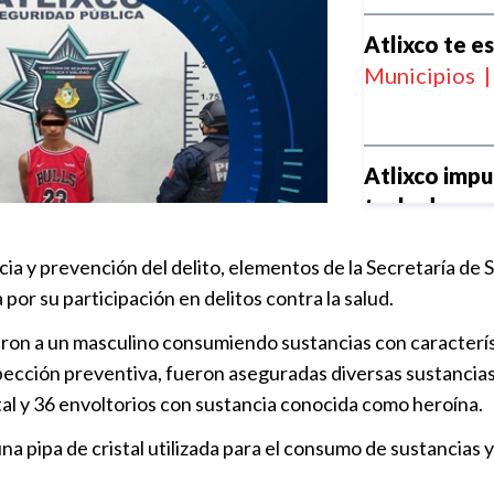
Atlixco te e
Municipios
|
Atlixco impu
techado esc
Municipios
|
ia y prevención del delito, elementos de la Secretaría de 
or su participación en delitos contra la salud.
Atlixco albe
Tenis 2026
ron a un masculino consumiendo sustancias con característic
Municipios
|
ección preventiva, fueron aseguradas diversas sustancias s
stal y 36 envoltorios con sustancia conocida como heroína.
Celebran 4 a
 pipa de cristal utilizada para el consumo de sustancias y
Popular
Municipios
|