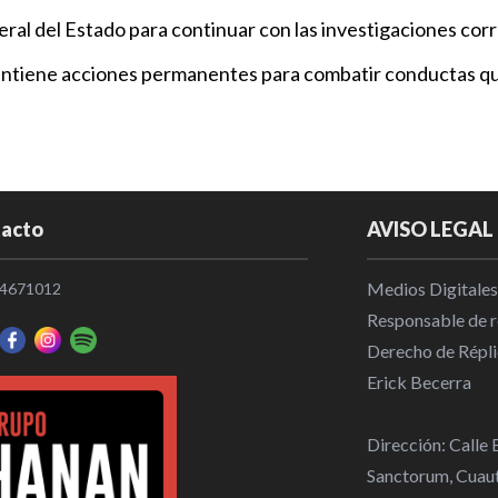
eneral del Estado para continuar con las investigaciones co
Ariadna Ayala
ntiene acciones permanentes para combatir conductas que a
busca del te
Municipios
|
Este sábado 
Municipios
|
acto
AVISO LEGAL
Medios Digitales
4671012
Ariadna Ayal
Responsable de re
Nogada
Derecho de Répli
Municipios
|
Erick Becerra
Dirección: Calle
Sanctorum, Cuaut