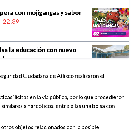
spera con mojigangas y sabor
22:39
lsa la educación con nuevo
olar
18:43
Seguridad Ciudadana de Atlixco realizaron el
rga Campeonato Infantil de
as ilícitas en la vía pública, por lo que procedieron
22:02
imilares a narcóticos, entre ellas una bolsa con
ños de la Tienda de Abasto
 otros objetos relacionados con la posible
21:48