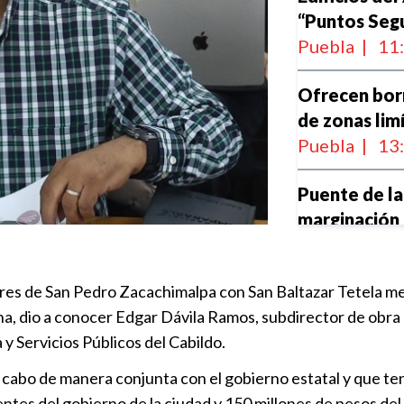
“Puntos Seg
Puebla
|
11
Ofrecen bor
de zonas lim
Puebla
|
13
Puente de l
marginación
Puebla
|
17
iares de San Pedro Zacachimalpa con San Baltazar Tetela me
Avanza 65% 
na, dio a conocer Edgar Dávila Ramos, subdirector de obra 
Puebla
|
16
 y Servicios Públicos del Cabildo.
 cabo de manera conjunta con el gobierno estatal y que ten
Avanza conex
ntes del gobierno de la ciudad y 150 millones de pesos del