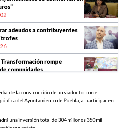
uros”
:02
rar adeudos a contribuyentes
ítrofes
:26
a Transformación rompe
 de comunidades
:45
diante la construcción de un viaducto, con el
la obra de La Panga
pública del Ayuntamiento de Puebla, al participar en
:30
drá una inversión total de 304 millones 350 mil
ión de 7 municipios con
 gobierno estatal.