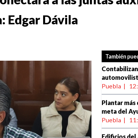
a: Edgar Dávila
También pued
Contabilizan
automovilist
Puebla
|
12
Plantar más 
meta del Ay
Puebla
|
11
Edificios de