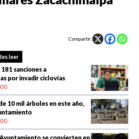
Compartir:
es leer
 181 sanciones a
as por invadir ciclovías
:00
de 10 mil árboles en este año,
untamiento
:00
l Ayuntamiento se convierten en