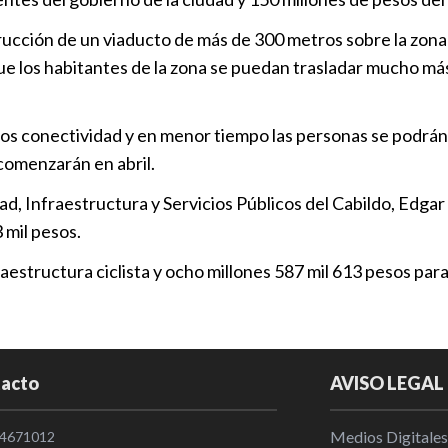
Puente La P
Puebla
|
08
rucción de un viaducto de más de 300 metros sobre la zona 
ue los habitantes de la zona se puedan trasladar mucho más
El nuevo pue
transformar
s conectividad y en menor tiempo las personas se podrán tr
Puebla
|
16
 comenzarán en abril.
Armenta cum
d, Infraestructura y Servicios Públicos del Cabildo, Edgar 
y seguridad
 mil pesos.
Puebla
|
09
aestructura ciclista y ocho millones 587 mil 613 pesos para
No existen ir
financiero d
Puebla
|
18
acto
AVISO LEGAL
Medios Digitales
4671012