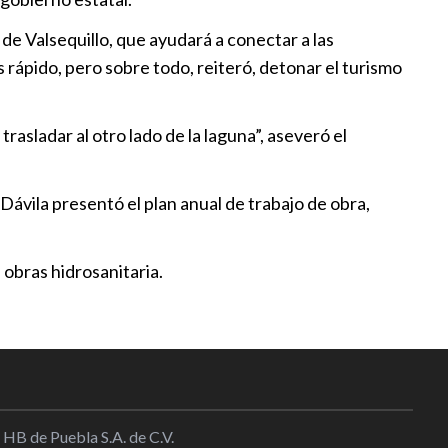
anga
:41
de Valsequillo, que ayudará a conectar a las
 rápido, pero sobre todo, reiteró, detonar el turismo
nte de La Panga salvará y
á vidas: Armenta
asladar al otro lado de la laguna”, aseveró el
:30
ple compromiso con movilidad
Dávila presentó el plan anual de trabajo de obra,
:00
 obras hidrosanitaria.
regularidades en el ejercicio
e la pasada administración
:25
 HB de Puebla S.A. de C.V.