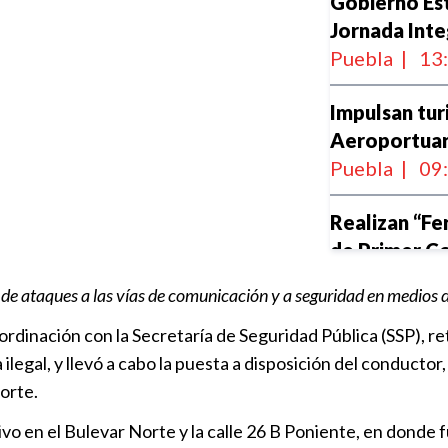
Gobierno Est
Jornada Inte
Puebla
|
13
Impulsan tur
Aeroportuar
Puebla
|
09
Realizan “Fe
de Primer C
Puebla
|
14
o de ataques a las vías de comunicación y a seguridad en medios 
Armenta enc
rdinación con la Secretaría de Seguridad Pública (SSP), ret
Sebastián de
ilegal, y llevó a cabo la puesta a disposición del conductor,
Puebla
|
14
orte.
o en el Bulevar Norte y la calle 26 B Poniente, en donde f
Ratifican det