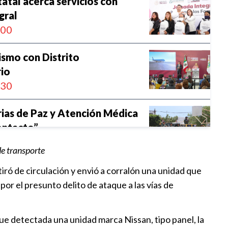
atal acerca servicios con
gral
:00
ismo con Distrito
io
:30
rias de Paz y Atención Médica
ontacto”
:45
de transporte
abeza Jornada de salud en San
iró de circulación y envió a corralón una unidad que
 Aparicio
 por el presunto delito de ataque a las vías de
:30
ue detectada una unidad marca Nissan, tipo panel, la
alles de Tianguis Turístico