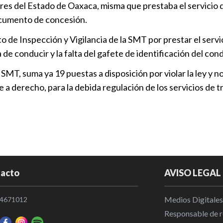
ares del Estado de Oaxaca, misma que prestaba el servicio d
Puebla 2027
ocumento de concesión.
Puebla
|
12
 de Inspección y Vigilancia de la SMT por prestar el servic
 de conducir y la falta del gafete de identificación del con
Camino San 
movilidad, t
 SMT, suma ya 19 puestas a disposición por violar la ley y 
Puebla
|
19
a derecho, para la debida regulación de los servicios de t
Impulsan tur
San Nicolás
Puebla
|
14
Impulsan mov
acto
AVISO LEGAL
San Nicolá
Puebla
|
17
Medios Digitales
4671012
Responsable de re