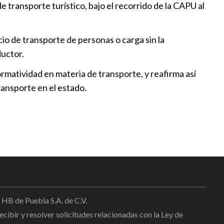
e transporte turístico, bajo el recorrido de la CAPU al
:30
io de transporte de personas o carga sin la
ductor.
Nicolás-Amecameca impulsa
urismo y seguridad
normatividad en materia de transporte, y reafirma así
:16
ransporte en el estado.
ismo con obra comunitaria en
:00
ilidad y turismo con camino
s-Amecameca
:53
 HB de Puebla S.A. de C.V.
cibir y resolver solicitudes relacionadas con la Ley de