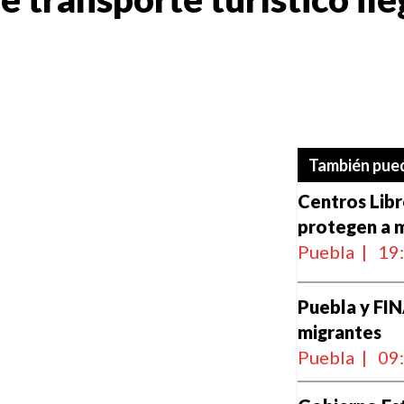
También pued
Centros Lib
protegen a m
Puebla
|
19
Puebla y FI
migrantes
Puebla
|
09