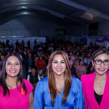
San Andrés C
medicament
Municipios
|
Lupita Cuaut
servicios de 
Municipios
|
Continúa Lup
infraestruct
Municipios
|
Lupita Cuau
mujeres em
Municipios
|