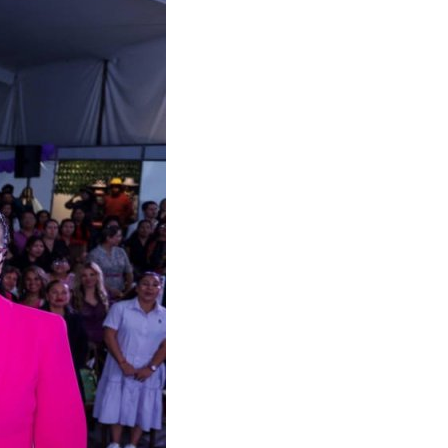
holula facilita el acceso a
os
20:32
le y Grupo Salinas ofrecen
salud gratuitos
13:30
ita Cuautle fortaleciendo
ura educativa
22:21
tle entrega más apoyo para
prendedoras
20:00