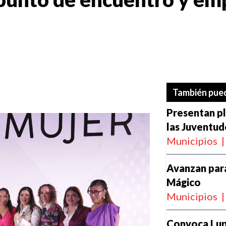
También pued
Presentan pl
las Juventu
Municipios
|
Avanzan para
Mágico
Municipios
|
Convoca Lupi