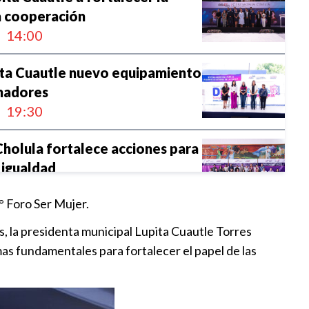
a cooperación
14:00
ita Cuautle nuevo equipamiento
nadores
19:30
holula fortalece acciones para
 igualdad
16:37
° Foro Ser Mujer.
ta Cuautle alianzas para
es, la presidenta municipal Lupita Cuautle Torres
l comercio y generar más
mas fundamentales para fortalecer el papel de las
es de empleo
14:47