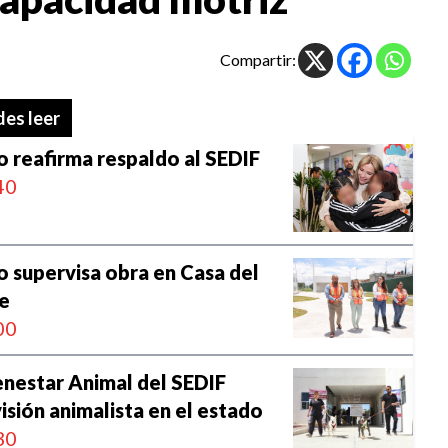
Compartir:
es leer
o reafirma respaldo al SEDIF
40
o supervisa obra en Casa del
e
00
enestar Animal del SEDIF
visión animalista en el estado
30