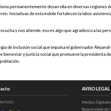
anismo permanentemente desarrolla en diversas regiones del
SEDIF respal
en. Iniciativas de esta índole fortalecen la labor asisten
batalla cont
SEDIF
|
18:
s escucha y nos atiende, eso es algo que agradezco a las pe
SEDIF cultiva
durante vac
gia de inclusión social que impulsa el gobernador Alejandr
SEDIF
|
19:
de bienestar y justicia social que promueve la presidenta 
 población.
Armenta enví
para reforza
Adopciones 
Puebla
|
20
acto
AVISO LEGAL
Medios Digitales
4671012
Responsable de re