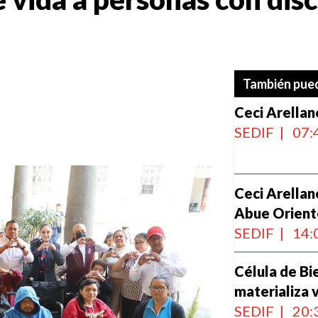
También pued
Ceci Arellan
SEDIF
|
07:
Ceci Arellan
Abue Orient
SEDIF
|
14:
Célula de Bi
materializa 
SEDIF
|
20: