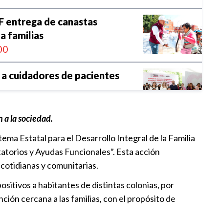
F entrega de canastas
a familias
00
a cuidadores de pacientes
30
 a la sociedad.
F la graduación de la
ema Estatal para el Desarrollo Integral de la Familia
 2026 de CECADE
atorios y Ayudas Funcionales”. Esta acción
18
 cotidianas y comunitarias.
la de Bienestar Animal alcanza
sitivos a habitantes de distintas colonias, por
ce
ión cercana a las familias, con el propósito de
48