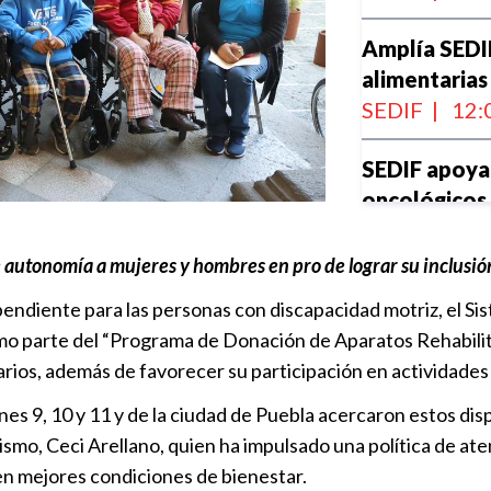
Amplía SEDI
alimentarias 
SEDIF
|
12:
SEDIF apoya 
oncológicos
SEDIF
|
11:
 autonomía a mujeres y hombres en pro de lograr su inclusión
Celebra SEDI
ndiente para las personas con discapacidad motriz, el Sist
generación
omo parte del “Programa de Donación de Aparatos Rehabilit
SEDIF
|
17:
iarios, además de favorecer su participación en actividades
Primera Célu
s 9, 10 y 11 y de la ciudad de Puebla acercaron estos dispo
77% de avan
mo, Ceci Arellano, quien ha impulsado una política de atenc
SEDIF
|
17:
nen mejores condiciones de bienestar.