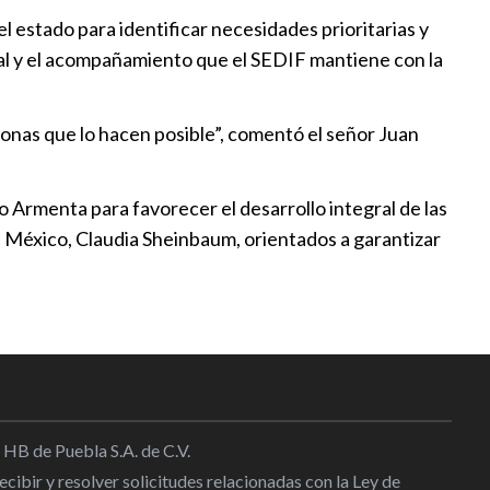
 estado para identificar necesidades prioritarias y
da a quienes acompañan la
cial y el acompañamiento que el SEDIF mantiene con la
ra el cáncer
12
rsonas que lo hacen posible”, comentó el señor Juan
 y cuida a la niñez poblana
aciones
o Armenta para favorecer el desarrollo integral de las
22
de México, Claudia Sheinbaum, orientados a garantizar
a iniciativa al Congreso local
r Consejo Técnico de
en el SEDIF
:00
 HB de Puebla S.A. de C.V.
cibir y resolver solicitudes relacionadas con la Ley de