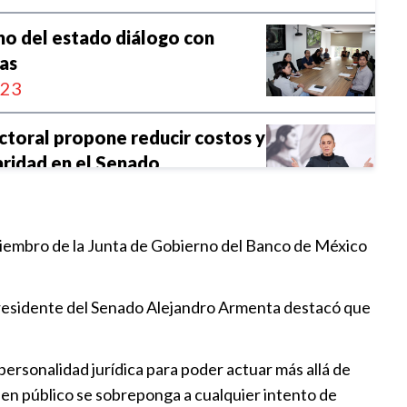
rno del estado diálogo con
as
:23
toral propone reducir costos y
aridad en el Senado
8:13
alda regulación de la
miembro de la Junta de Gobierno del Banco de México
ión proporcional
:30
el Presidente del Senado Alejandro Armenta destacó que
renda trabajo coordinado con
adas
ersonalidad jurídica para poder actuar más allá de
:00
bien público se sobreponga a cualquier intento de