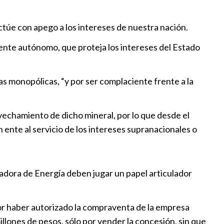
dos, Gobierno estatal combate
ctúe con apego a los intereses de nuestra nación.
 garantiza tranquilidad a
nte autónomo, que proteja los intereses del Estado
:00
s monopólicas, “y por ser complaciente frente a la
alda a Sheinbaum ante
e EEUU
6:30
vechamiento de dicho mineral, por lo que desde el
 ente al servicio de los intereses supranacionales o
otl: “Me voy a declarar en
 afirma Armenta
:46
dora de Energía deben jugar un papel articulador
or haber autorizado la compraventa de la empresa
lones de pesos, sólo por vender la concesión, sin que