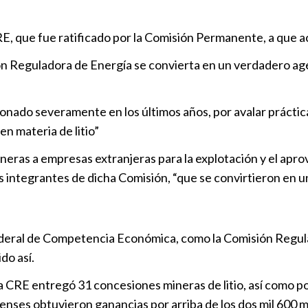
Con resulta
CRE, que fue ratificado por la Comisión Permanente, a que a
corrupción y
familias
 Reguladora de Energía se convierta en un verdadero age
Puebla
|
14
onado severamente en los últimos años, por avalar práctica
Senado resp
 materia de litio”
amenazas d
Nacional
|
1
neras a empresas extranjeras para la explotación y el apro
s integrantes de dicha Comisión, “que se convirtieron en un
CIS Atlixcáy
moratoria”,
Puebla
|
10
deral de Competencia Económica, como la Comisión Regula
do así.
a CRE entregó 31 concesiones mineras de litio, así como p
ses obtuvieron ganancias por arriba de los dos mil 600 mil