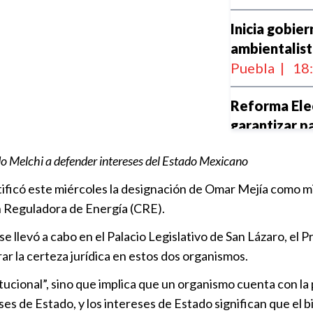
Inicia gobie
ambientalist
Puebla
|
18
Reforma Elec
garantizar p
Nacional
|
1
do Melchi a defender intereses del Estado Mexicano
Armenta resp
ificó este miércoles la designación de Omar Mejía como 
representac
n Reguladora de Energía (CRE).
Puebla
|
13
 se llevó a cabo en el Palacio Legislativo de San Lázaro, 
 la certeza jurídica en estos dos organismos.
Armenta ref
fuerzas arm
cional”, sino que implica que un organismo cuenta con la p
Puebla
|
13
ses de Estado, y los intereses de Estado significan que el 