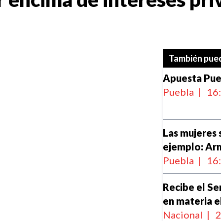
También pued
Apuesta Pue
Puebla
|
16
Las mujeres 
ejemplo: Ar
Puebla
|
16
Recibe el Sen
en materia e
Nacional
|
2