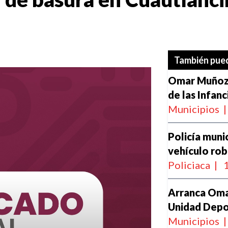
También pued
Omar Muñoz i
de las Infanc
Municipios
|
Policía muni
vehículo ro
Policiaca
|
1
Arranca Oma
Unidad Depo
Municipios
|