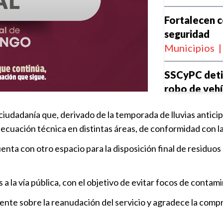
Fortalecen c
seguridad
Municipios
|
SSCyPC deti
robo de veh
Policiaca
|
1
iudadanía que, derivado de la temporada de lluvias anticip
 adecuación técnica en distintas áreas, de conformidad 
Omar Muñoz i
de Día
ta con otro espacio para la disposición final de residuos s
Municipios
|
os a la vía pública, con el objetivo de evitar focos de conta
Omar Muñoz 
solares más 
te sobre la reanudación del servicio y agradece la compre
Municipios
|