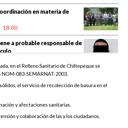
oordinación en materia de
18:00
ene a probable responsable de
ículo
2:00
ada, en el Relleno Sanitario de Chiltepeque se
con la NOM-083-SEMARNAT-2003.
nicia construcción de Estancia
ólidos, el servicio de recolección de basura en el
20:11
minación y afectaciones sanitarias.
entrega 845 calentadores
a familias
nsión y colaboración de las y los ciudadanos.
19:30