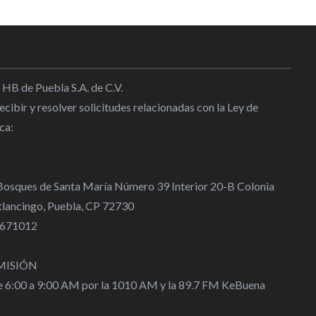
tlancingo parque temático de
19:30
 HB de Puebla S.A. de C.V.
tlancingo distintivo “Barrio
cibir y resolver solicitudes relacionadas con la Ley de
ca:
18:09
inaugura Curso de Verano y
 Bosques de Santa María Número 39 Interior 20-B Colonia
 infraestructura deportiva de
lancingo, Puebla, CP 72730
go
 4671012
13:30
MISIÓN
de 6:00 a 9:00 AM por la 1010 AM y la 89.7 FM KeBuena