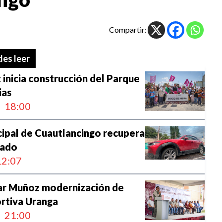
Compartir:
es leer
nicia construcción del Parque
ias
18:00
cipal de Cuautlancingo recupera
bado
2:07
r Muñoz modernización de
rtiva Uranga
21:00