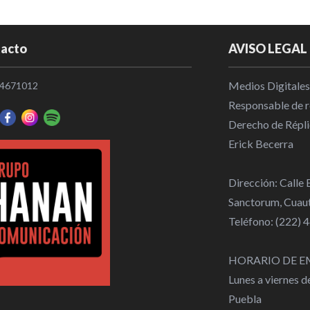
Tendrá Cuau
dinosaurios
acto
AVISO LEGAL
Municipios
|
Medios Digitales
4671012
Buscará Cuau
Responsable de re
Mágico”
Derecho de Répli
Municipios
|
Erick Becerra
Omar Muñoz 
Dirección: Calle
fortalece la
Sanctorum, Cuaut
Cuautlancin
Teléfono: (222)
Municipios
|
HORARIO DE E
Lunes a viernes 
Puebla