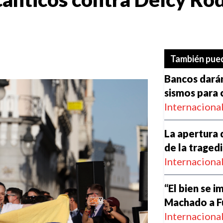
También pued
Bancos darán
sismos para 
Internaciona
La apertura
de la traged
Internaciona
“El bien se i
Machado a F
Internaciona