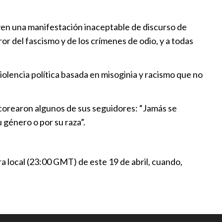
ez llega a Turquía, tras su gira
yen una manifestación inaceptable de discurso de
ror del fascismo y de los crímenes de odio, y a todas
l
|
21:30
enezolana plantea negociación
olencia política basada en misoginia y racismo que no
o
l
|
21:00
corearon algunos de sus seguidores: “Jamás se
 género o por su raza”.
ata” en unas “elecciones limpias
l
|
16:00
a local (23:00 GMT) de este 19 de abril, cuando,