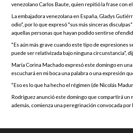
venezolano Carlos Baute, quien repitió la frase con e
La embajadora venezolana en España, Gladys Gutiérre
odio”, por lo que expresó “sus más sinceras disculpas”
aquellas personas que hayan podido sentirse ofendid
“Es aún más grave cuando este tipo de expresiones se
puede ser relativizada bajo ninguna circunstancia”, dij
María Corina Machado expresó este domingo en una en
escuchará en mi boca una palabra o una expresión que 
“Eso es lo que ha hecho el régimen (de Nicolás Maduro
Rodríguez anunció este domingo que compartirá un men
además, comienza una peregrinación convocada por la