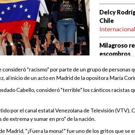
Delcy Rodríg
Chile
Internaciona
Milagroso re
escombros
Internaciona
 consideró “racismo” por parte de un grupo de personas qu
, al inicio de un acto en Madrid de la opositora María Cor
La prioridad 
personas aú
sdado Cabello, consideró “terrible” los cánticos racistas qu
Internaciona
tido por el canal estatal Venezolana de Televisión (VTV), 
Aficionado q
es de extrema y sumar en pro” de la nación.
disculpa púb
Trending
|
2
 de Madrid, “¡Fuera la mona!” fue uno de los gritos que se