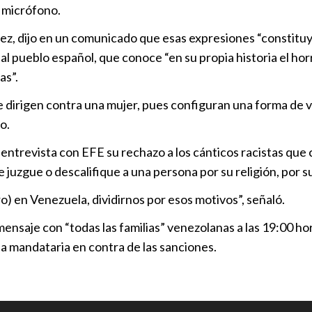
l micrófono.
Delcy Rodrígu
z, dijo en un comunicado que esas expresiones “constitu
por India
 al pueblo español, que conoce “en su propia historia el hor
Internaciona
as”.
Oposición v
 dirigen contra una mujer, pues configuran una forma de vi
con chavism
o.
Internaciona
trevista con EFE su rechazo a los cánticos racistas que 
juzgue o descalifique a una persona por su religión, por su
“Seré candid
y libres”
) en Venezuela, dividirnos por esos motivos”, señaló.
Internaciona
saje con “todas las familias” venezolanas a las 19:00 hor
 mandataria en contra de las sanciones.