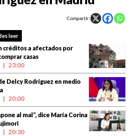
Compartir:
es leer
 créditos a afectados por
comprar casas
l
|
23:00
 de Delcy Rodríguez en medio
ia
l
|
20:00
mpone al mal”, dice María Corina
ujimori
l
|
20:30