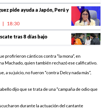
uez pide ayuda a Japón, Perú y
l
|
18:30
scate tras 8 días bajo
l
|
16:00
e profirieron cánticos contra “la mona”, en
ina Machado, quien también rechazó ese calificativo.
ahora es rescatar a las
n atrapadas
e, a su juicio, no fueron “contra Delcy nada más”,
l
|
11:30
Cabello dijo que se trata de una “campaña de odio que
ue se burló de coreana ofrece
lica
0:47
 escucharon durante la actuación del cantante