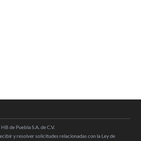
 HB de Puebla S.A. de C.V.
cibir y resolver solicitudes relacionadas con la Ley de