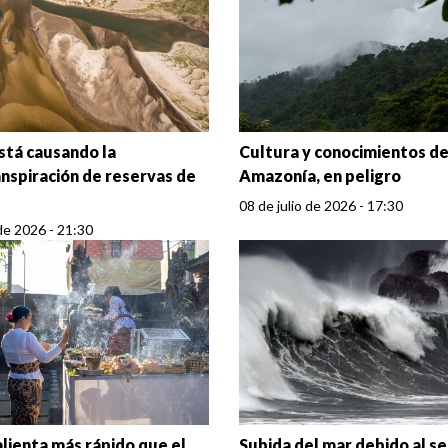
está causando la
Cultura y conocimientos de
nspiración de reservas de
Amazonía, en peligro
08 de julio de 2026 - 17:30
 de 2026 - 21:30
alienta más rápido que el
Subida del mar debido al s