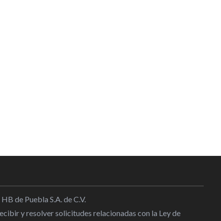
 HB de Puebla S.A. de C.V.
cibir y resolver solicitudes relacionadas con la Ley de