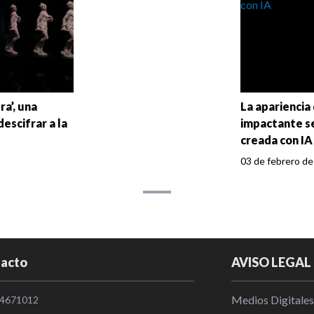
ra’, una
La apariencia
escifrar a la
impactante s
creada con IA
03 de febrero de
acto
AVISO LEGAL
Medios Digitales
4671012