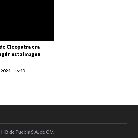
 de Cleopatra era
egún esta imagen
 2024 - 16:40
 HB de Puebla S.A. de C.V.