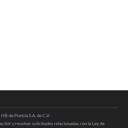
 HB de Puebla S.A. de C.V.
cibir y resolver solicitudes relacionadas con la Ley de