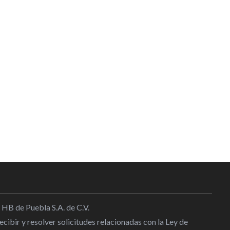
 HB de Puebla S.A. de C.V.
cibir y resolver solicitudes relacionadas con la Ley de