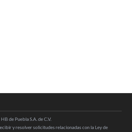
 HB de Puebla S.A. de C.V.
cibir y resolver solicitudes relacionadas con la Ley de