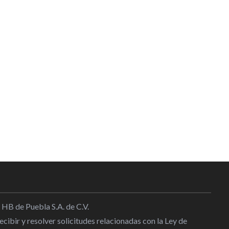
 HB de Puebla S.A. de C.V.
cibir y resolver solicitudes relacionadas con la Ley de