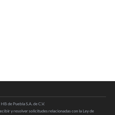
 HB de Puebla S.A. de C.V.
cibir y resolver solicitudes relacionadas con la Ley de