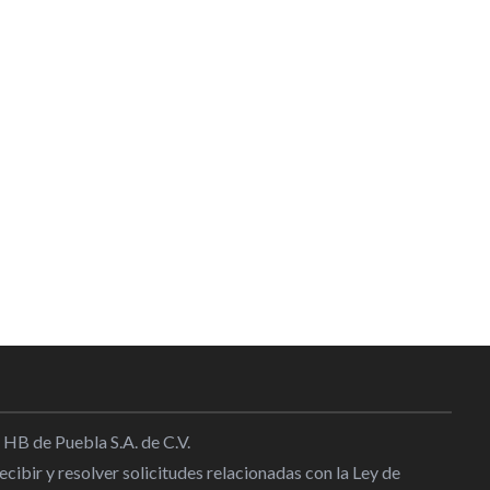
 HB de Puebla S.A. de C.V.
cibir y resolver solicitudes relacionadas con la Ley de