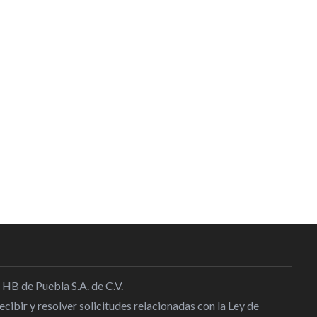
 HB de Puebla S.A. de C.V.
cibir y resolver solicitudes relacionadas con la Ley de