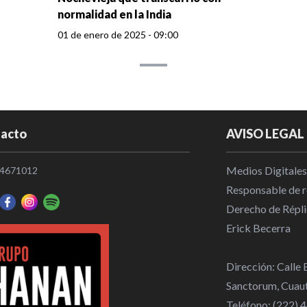
normalidad en la India
01 de enero de 2025 - 09:00
acto
AVISO LEGAL
Medios Digitales
4671012
Responsable de re
Derecho de Répli
Erick Becerra
Dirección: Calle
Sanctorum, Cuaut
Teléfono: (222)