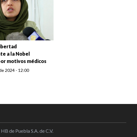
libertad
e a la Nobel
or motivos médicos
de 2024 - 12:00
 HB de Puebla S.A. de C.V.