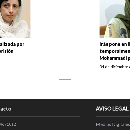
talizada por
Irán pone en 
prisión
temporalment
Mohammadi p
04 de diciembre 
acto
AVISO LEGAL
Medios Digitales
4671012