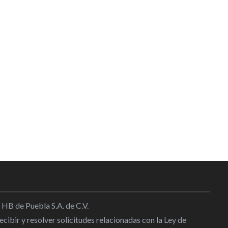
 HB de Puebla S.A. de C.V.
cibir y resolver solicitudes relacionadas con la Ley de